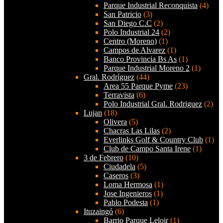
Parque Industrial Reconquista
(4)
San Patricio
(3)
San Diego C.C
(2)
Polo Industrial 24
(2)
Centro (Moreno)
(1)
Campos de Alvarez
(1)
Banco Provincia Bs As
(1)
Parque Industrial Moreno 2
(1)
Gral. Rodríguez
(44)
Area 55 Parque Pyme
(23)
Terravista
(6)
Polo Industrial Gral. Rodriguez
(2)
Lujan
(18)
Olivera
(5)
Chacras Las Lilas
(2)
Everlinks Golf & Country Club
(1)
Club de Campo Santa Irene
(1)
3 de Febrero
(10)
Ciudadela
(5)
Caseros
(3)
Loma Hermosa
(1)
Jose Ingenieros
(1)
Pablo Podesta
(1)
Ituzaingó
(6)
Barrio Parque Leloir
(1)