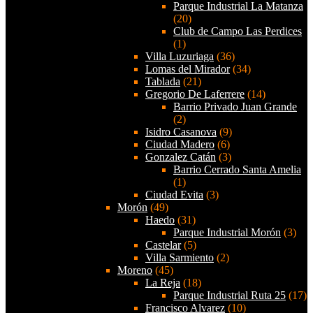
Parque Industrial La Matanza
(20)
Club de Campo Las Perdices
(1)
Villa Luzuriaga
(36)
Lomas del Mirador
(34)
Tablada
(21)
Gregorio De Laferrere
(14)
Barrio Privado Juan Grande
(2)
Isidro Casanova
(9)
Ciudad Madero
(6)
Gonzalez Catán
(3)
Barrio Cerrado Santa Amelia
(1)
Ciudad Evita
(3)
Morón
(49)
Haedo
(31)
Parque Industrial Morón
(3)
Castelar
(5)
Villa Sarmiento
(2)
Moreno
(45)
La Reja
(18)
Parque Industrial Ruta 25
(17)
Francisco Alvarez
(10)