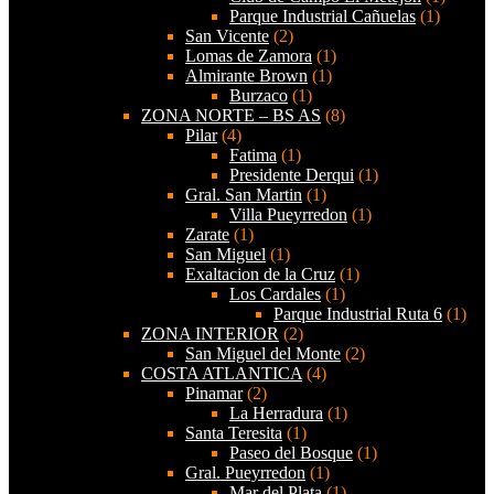
Parque Industrial Cañuelas
(1)
San Vicente
(2)
Lomas de Zamora
(1)
Almirante Brown
(1)
Burzaco
(1)
ZONA NORTE – BS AS
(8)
Pilar
(4)
Fatima
(1)
Presidente Derqui
(1)
Gral. San Martin
(1)
Villa Pueyrredon
(1)
Zarate
(1)
San Miguel
(1)
Exaltacion de la Cruz
(1)
Los Cardales
(1)
Parque Industrial Ruta 6
(1)
ZONA INTERIOR
(2)
San Miguel del Monte
(2)
COSTA ATLANTICA
(4)
Pinamar
(2)
La Herradura
(1)
Santa Teresita
(1)
Paseo del Bosque
(1)
Gral. Pueyrredon
(1)
Mar del Plata
(1)