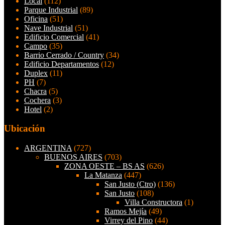
Local
(112)
Parque Industrial
(89)
Oficina
(51)
Nave Industrial
(51)
Edificio Comercial
(41)
Campo
(35)
Barrio Cerrado / Country
(34)
Edificio Departamentos
(12)
Duplex
(11)
PH
(7)
Chacra
(5)
Cochera
(3)
Hotel
(2)
Ubicación
ARGENTINA
(727)
BUENOS AIRES
(703)
ZONA OESTE – BS AS
(626)
La Matanza
(447)
San Justo (Ctro)
(136)
San Justo
(108)
Villa Constructora
(1)
Ramos Mejía
(49)
Virrey del Pino
(44)