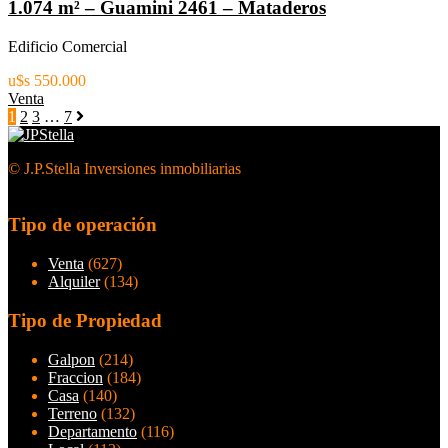
1.074 m² – Guamini 2461 – Mataderos
Edificio Comercial
u$s 550.000
Venta
1
2
3
…
7
© J.P.Stella Inversiones inmobiliarias
Tipo de operación
Venta
(627)
Alquiler
(134)
Tipo de Propiedad
Galpon
(214)
Fraccion
(184)
Casa
(140)
Terreno
(132)
Departamento
(116)