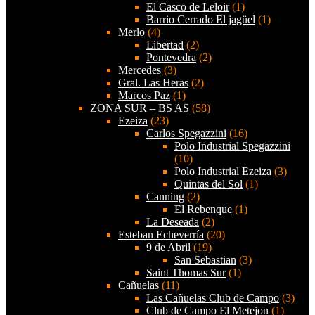
El Casco de Leloir
(1)
Barrio Cerrado El jagüel
(1)
Merlo
(4)
Libertad
(2)
Pontevedra
(2)
Mercedes
(3)
Gral. Las Heras
(2)
Marcos Paz
(1)
ZONA SUR – BS AS
(58)
Ezeiza
(23)
Carlos Spegazzini
(16)
Polo Industrial Spegazzini
(10)
Polo Industrial Ezeiza
(3)
Quintas del Sol
(1)
Canning
(2)
El Rebenque
(1)
La Deseada
(2)
Esteban Echeverría
(20)
9 de Abril
(19)
San Sebastian
(3)
Saint Thomas Sur
(1)
Cañuelas
(11)
Las Cañuelas Club de Campo
(3)
Club de Campo El Metejon
(1)