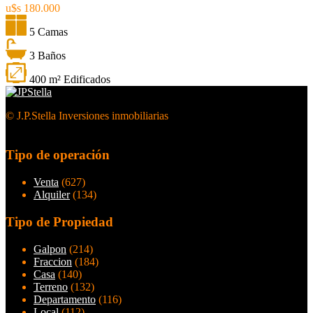
u$s 180.000
5 Camas
3 Baños
400 m² Edificados
© J.P.Stella Inversiones inmobiliarias
Tipo de operación
Venta
(627)
Alquiler
(134)
Tipo de Propiedad
Galpon
(214)
Fraccion
(184)
Casa
(140)
Terreno
(132)
Departamento
(116)
Local
(112)