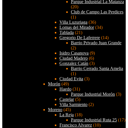
Parque Industrial La Matanza
(20)
Club de Campo Las Perdices
(1)
Villa Luzuriaga
(36)
Lomas del Mirador
(34)
Tablada
(21)
Gregorio De Laferrere
(14)
Barrio Privado Juan Grande
(2)
Isidro Casanova
(9)
Ciudad Madero
(6)
Gonzalez Catán
(3)
Barrio Cerrado Santa Amelia
(1)
Ciudad Evita
(3)
Morón
(49)
Haedo
(31)
Parque Industrial Morón
(3)
Castelar
(5)
Villa Sarmiento
(2)
Moreno
(45)
La Reja
(18)
Parque Industrial Ruta 25
(17)
Francisco Alvarez
(10)