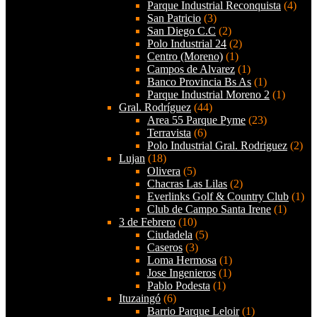
Parque Industrial Reconquista
(4)
San Patricio
(3)
San Diego C.C
(2)
Polo Industrial 24
(2)
Centro (Moreno)
(1)
Campos de Alvarez
(1)
Banco Provincia Bs As
(1)
Parque Industrial Moreno 2
(1)
Gral. Rodríguez
(44)
Area 55 Parque Pyme
(23)
Terravista
(6)
Polo Industrial Gral. Rodriguez
(2)
Lujan
(18)
Olivera
(5)
Chacras Las Lilas
(2)
Everlinks Golf & Country Club
(1)
Club de Campo Santa Irene
(1)
3 de Febrero
(10)
Ciudadela
(5)
Caseros
(3)
Loma Hermosa
(1)
Jose Ingenieros
(1)
Pablo Podesta
(1)
Ituzaingó
(6)
Barrio Parque Leloir
(1)