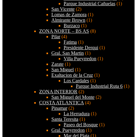
Parque Industrial Cañuelas
(1)
San Vicente
(2)
Lomas de Zamora
(1)
Almirante Brown
(1)
Burzaco
(1)
ZONA NORTE – BS AS
(8)
Pilar
(4)
Fatima
(1)
Presidente Derqui
(1)
Gral. San Martin
(1)
Villa Pueyrredon
(1)
Zarate
(1)
San Miguel
(1)
Exaltacion de la Cruz
(1)
Los Cardales
(1)
Parque Industrial Ruta 6
(1)
ZONA INTERIOR
(2)
San Miguel del Monte
(2)
COSTA ATLANTICA
(4)
Pinamar
(2)
La Herradura
(1)
Santa Teresita
(1)
Paseo del Bosque
(1)
Gral. Pueyrredon
(1)
Mar del Plata
(1)