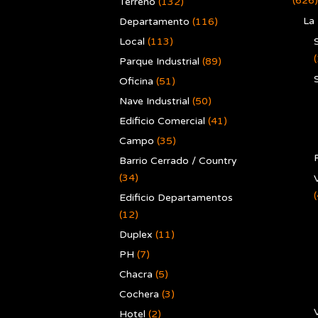
(626)
Terreno
(132)
La
Departamento
(116)
Local
(113)
Parque Industrial
(89)
Oficina
(51)
Nave Industrial
(50)
Edificio Comercial
(41)
Campo
(35)
Barrio Cerrado / Country
(34)
V
Edificio Departamentos
(12)
Duplex
(11)
PH
(7)
Chacra
(5)
Cochera
(3)
V
Hotel
(2)