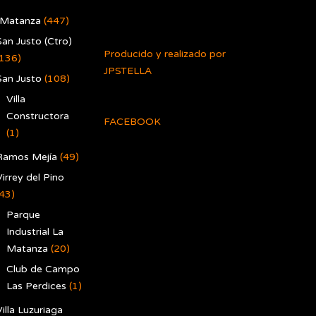
 Matanza
(447)
San Justo (Ctro)
Producido y realizado por
(136)
JPSTELLA
San Justo
(108)
Villa
Constructora
FACEBOOK
(1)
Ramos Mejía
(49)
irrey del Pino
(43)
Parque
Industrial La
Matanza
(20)
Club de Campo
Las Perdices
(1)
illa Luzuriaga