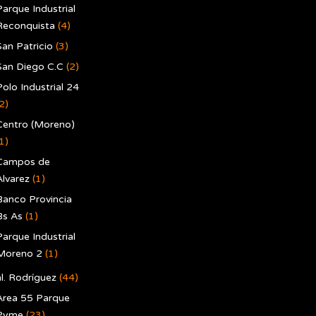
Parque Industrial
Reconquista
(4)
San Patricio
(3)
San Diego C.C
(2)
Polo Industrial 24
2)
Centro (Moreno)
1)
Campos de
Alvarez
(1)
Banco Provincia
Bs As
(1)
Parque Industrial
Moreno 2
(1)
l. Rodríguez
(44)
Area 55 Parque
Pyme
(23)