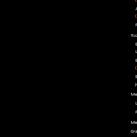
(
Itu
L
(
j
Me
Me
Gra