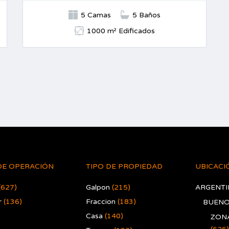
5 Camas
5 Baños
1000 m² Edificados
DE OPERACIÓN
TIPO DE PROPIEDAD
UBICACI
(627)
Galpon
(215)
ARGENTI
r
(136)
Fraccion
(183)
BUENO
Casa
(140)
ZONA