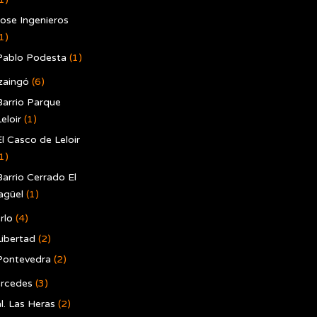
Jose Ingenieros
1)
Pablo Podesta
(1)
zaingó
(6)
Barrio Parque
eloir
(1)
El Casco de Leloir
1)
Barrio Cerrado El
agüel
(1)
rlo
(4)
Libertad
(2)
Pontevedra
(2)
rcedes
(3)
l. Las Heras
(2)