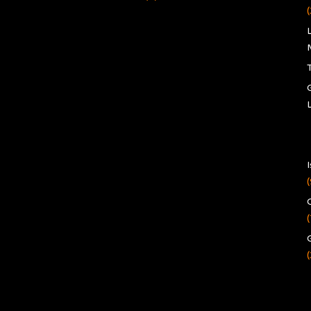
(
(
(