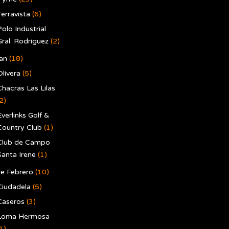
erravista
(6)
olo Industrial
Gral. Rodriguez
(2)
an
(18)
Olivera
(5)
Chacras Las Lilas
2)
verlinks Golf &
Country Club
(1)
Club de Campo
Santa Irene
(1)
e Febrero
(10)
Ciudadela
(5)
Caseros
(3)
Loma Hermosa
1)