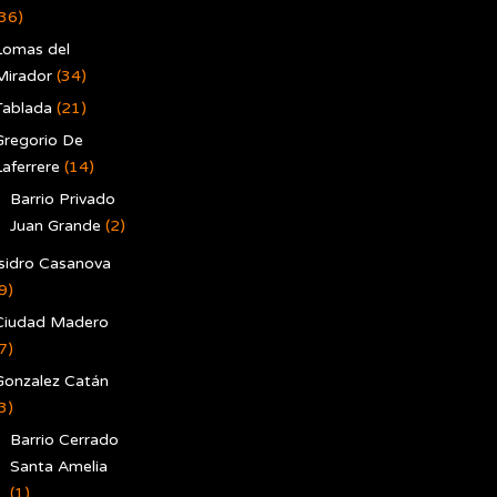
(36)
Lomas del
Mirador
(34)
Tablada
(21)
Gregorio De
Laferrere
(14)
Barrio Privado
Juan Grande
(2)
Isidro Casanova
9)
Ciudad Madero
7)
Gonzalez Catán
3)
Barrio Cerrado
Santa Amelia
(1)