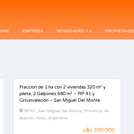
OME
EMPRESA
NOVEDADES Y +
PROPIEDADE
Fraccion de 1 ha con 2 viviendas 320 m² y
VENTA
pileta, 2 Galpones 680 m² – RP 41 y
Circunvalación – San Miguel Del Monte
RP41, San Miguel del Monte, Provincia de
Buenos Aires, Argentina
u$s 330.000