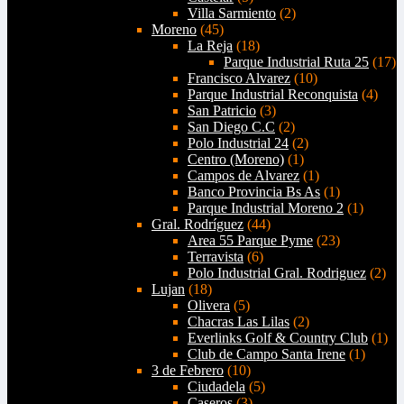
Villa Sarmiento
(2)
Moreno
(45)
La Reja
(18)
Parque Industrial Ruta 25
(17)
Francisco Alvarez
(10)
Parque Industrial Reconquista
(4)
San Patricio
(3)
San Diego C.C
(2)
Polo Industrial 24
(2)
Centro (Moreno)
(1)
Campos de Alvarez
(1)
Banco Provincia Bs As
(1)
Parque Industrial Moreno 2
(1)
Gral. Rodríguez
(44)
Area 55 Parque Pyme
(23)
Terravista
(6)
Polo Industrial Gral. Rodriguez
(2)
Lujan
(18)
Olivera
(5)
Chacras Las Lilas
(2)
Everlinks Golf & Country Club
(1)
Club de Campo Santa Irene
(1)
3 de Febrero
(10)
Ciudadela
(5)
Caseros
(3)