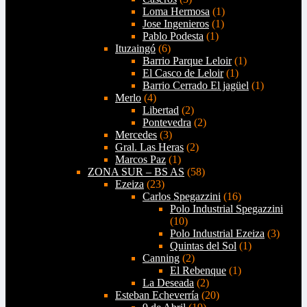
Loma Hermosa
(1)
Jose Ingenieros
(1)
Pablo Podesta
(1)
Ituzaingó
(6)
Barrio Parque Leloir
(1)
El Casco de Leloir
(1)
Barrio Cerrado El jagüel
(1)
Merlo
(4)
Libertad
(2)
Pontevedra
(2)
Mercedes
(3)
Gral. Las Heras
(2)
Marcos Paz
(1)
ZONA SUR – BS AS
(58)
Ezeiza
(23)
Carlos Spegazzini
(16)
Polo Industrial Spegazzini
(10)
Polo Industrial Ezeiza
(3)
Quintas del Sol
(1)
Canning
(2)
El Rebenque
(1)
La Deseada
(2)
Esteban Echeverría
(20)