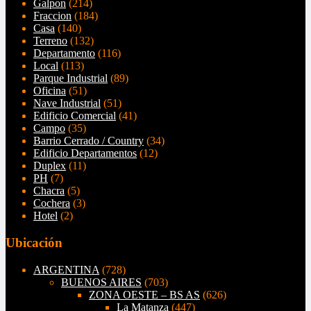
Galpon
(214)
Fraccion
(184)
Casa
(140)
Terreno
(132)
Departamento
(116)
Local
(113)
Parque Industrial
(89)
Oficina
(51)
Nave Industrial
(51)
Edificio Comercial
(41)
Campo
(35)
Barrio Cerrado / Country
(34)
Edificio Departamentos
(12)
Duplex
(11)
PH
(7)
Chacra
(5)
Cochera
(3)
Hotel
(2)
Ubicación
ARGENTINA
(728)
BUENOS AIRES
(703)
ZONA OESTE – BS AS
(626)
La Matanza
(447)