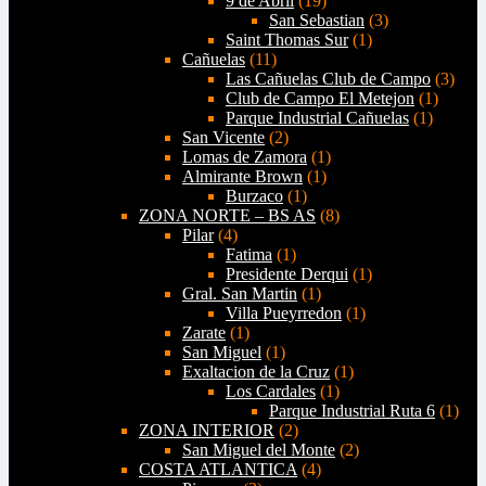
9 de Abril
(19)
San Sebastian
(3)
Saint Thomas Sur
(1)
Cañuelas
(11)
Las Cañuelas Club de Campo
(3)
Club de Campo El Metejon
(1)
Parque Industrial Cañuelas
(1)
San Vicente
(2)
Lomas de Zamora
(1)
Almirante Brown
(1)
Burzaco
(1)
ZONA NORTE – BS AS
(8)
Pilar
(4)
Fatima
(1)
Presidente Derqui
(1)
Gral. San Martin
(1)
Villa Pueyrredon
(1)
Zarate
(1)
San Miguel
(1)
Exaltacion de la Cruz
(1)
Los Cardales
(1)
Parque Industrial Ruta 6
(1)
ZONA INTERIOR
(2)
San Miguel del Monte
(2)
COSTA ATLANTICA
(4)