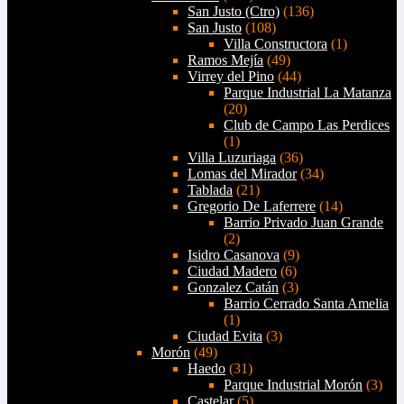
San Justo (Ctro)
(136)
San Justo
(108)
Villa Constructora
(1)
Ramos Mejía
(49)
Virrey del Pino
(44)
Parque Industrial La Matanza
(20)
Club de Campo Las Perdices
(1)
Villa Luzuriaga
(36)
Lomas del Mirador
(34)
Tablada
(21)
Gregorio De Laferrere
(14)
Barrio Privado Juan Grande
(2)
Isidro Casanova
(9)
Ciudad Madero
(6)
Gonzalez Catán
(3)
Barrio Cerrado Santa Amelia
(1)
Ciudad Evita
(3)
Morón
(49)
Haedo
(31)
Parque Industrial Morón
(3)
Castelar
(5)