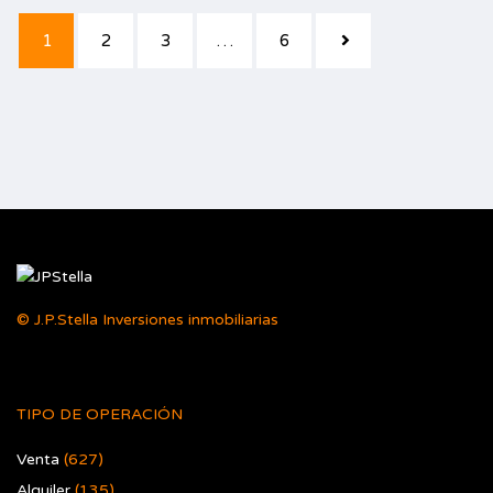
1
2
3
…
6
© J.P.Stella Inversiones inmobiliarias
TIPO DE OPERACIÓN
Venta
(627)
Alquiler
(135)