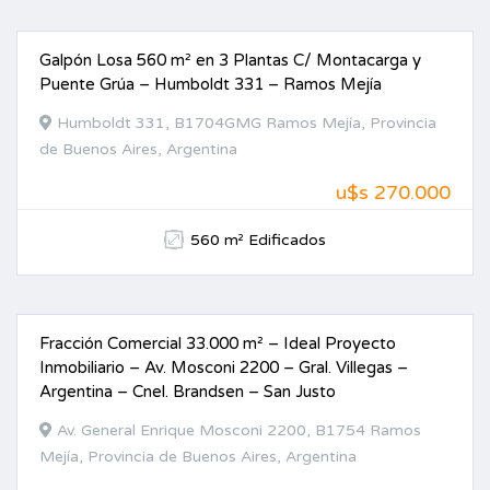
Galpón Losa 560 m² en 3 Plantas C/ Montacarga y
VENTA
Puente Grúa – Humboldt 331 – Ramos Mejía
Humboldt 331, B1704GMG Ramos Mejía, Provincia
de Buenos Aires, Argentina
u$s 270.000
560 m² Edificados
Fracción Comercial 33.000 m² – Ideal Proyecto
ALQUILER
Inmobiliario – Av. Mosconi 2200 – Gral. Villegas –
Argentina – Cnel. Brandsen – San Justo
Av. General Enrique Mosconi 2200, B1754 Ramos
Mejía, Provincia de Buenos Aires, Argentina