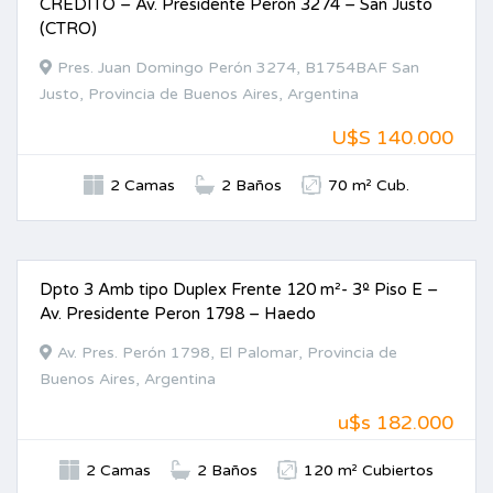
CREDITO – Av. Presidente Perón 3274 – San Justo
(CTRO)
Pres. Juan Domingo Perón 3274, B1754BAF San
Justo, Provincia de Buenos Aires, Argentina
U$S 140.000
2 Camas
2 Baños
70 m² Cub.
Dpto 3 Amb tipo Duplex Frente 120 m²- 3º Piso E –
VENTA
Av. Presidente Peron 1798 – Haedo
Av. Pres. Perón 1798, El Palomar, Provincia de
Buenos Aires, Argentina
u$s 182.000
2 Camas
2 Baños
120 m² Cubiertos