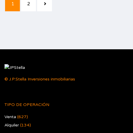
1
2
© J.P.Stella Inversiones inmobiliarias
TIPO DE OPERACIÓN
Venta
(627)
Alquiler
(134)