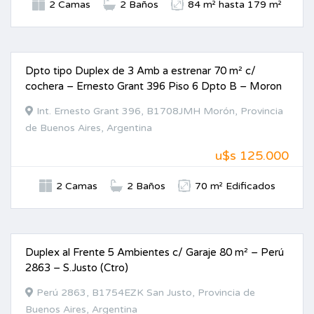
2 Camas
2 Baños
84 m² hasta 179 m²
Dpto tipo Duplex de 3 Amb a estrenar 70 m² c/
VENTA
cochera – Ernesto Grant 396 Piso 6 Dpto B – Moron
Int. Ernesto Grant 396, B1708JMH Morón, Provincia
de Buenos Aires, Argentina
u$s 125.000
2 Camas
2 Baños
70 m² Edificados
Duplex al Frente 5 Ambientes c/ Garaje 80 m² – Perú
VENTA
2863 – S.Justo (Ctro)
Perú 2863, B1754EZK San Justo, Provincia de
Buenos Aires, Argentina