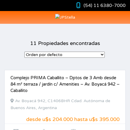
(54) 11 6380-7000
11 Propiedades encontradas
Complejo PRIMA Caballito – Dptos de 3 Amb desde
VENTA
84 m² terraza / jardín c/ Amenities – Av. Boyacá 942 –
Caballito
Av. Boyacá 942, C1406BHR Cdad. Autónoma de
Buenos Aires, Argentina
desde u$s 204.000 hasta u$s 395.000