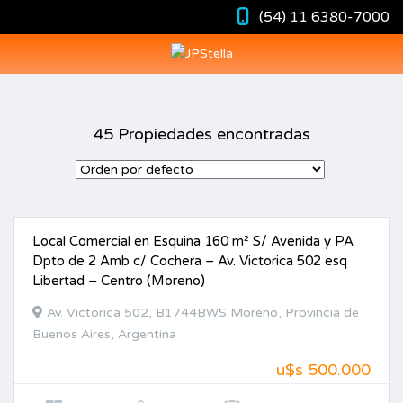
(54) 11 6380-7000
45 Propiedades encontradas
Local Comercial en Esquina 160 m² S/ Avenida y PA
VENTA
Dpto de 2 Amb c/ Cochera – Av. Victorica 502 esq
Libertad – Centro (Moreno)
Av. Victorica 502, B1744BWS Moreno, Provincia de
Buenos Aires, Argentina
u$s 500.000