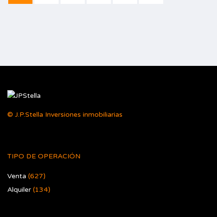
© J.P.Stella Inversiones inmobiliarias
TIPO DE OPERACIÓN
Venta
(627)
Alquiler
(134)