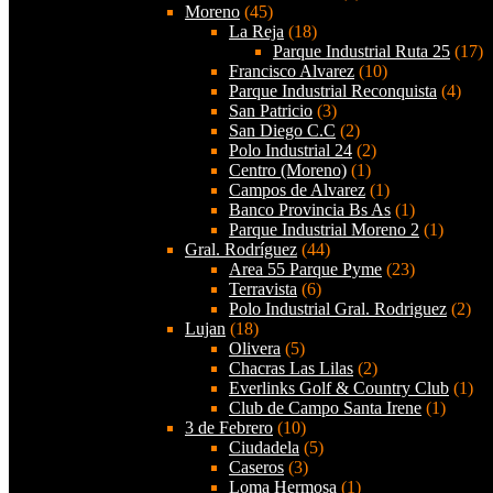
Moreno
(45)
La Reja
(18)
Parque Industrial Ruta 25
(17)
Francisco Alvarez
(10)
Parque Industrial Reconquista
(4)
San Patricio
(3)
San Diego C.C
(2)
Polo Industrial 24
(2)
Centro (Moreno)
(1)
Campos de Alvarez
(1)
Banco Provincia Bs As
(1)
Parque Industrial Moreno 2
(1)
Gral. Rodríguez
(44)
Area 55 Parque Pyme
(23)
Terravista
(6)
Polo Industrial Gral. Rodriguez
(2)
Lujan
(18)
Olivera
(5)
Chacras Las Lilas
(2)
Everlinks Golf & Country Club
(1)
Club de Campo Santa Irene
(1)
3 de Febrero
(10)
Ciudadela
(5)
Caseros
(3)
Loma Hermosa
(1)