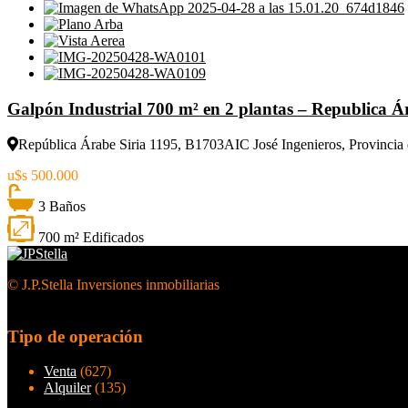
Galpón Industrial 700 m² en 2 plantas – Republica Ár
República Árabe Siria 1195, B1703AIC José Ingenieros, Provincia 
u$s 500.000
3 Baños
700 m² Edificados
© J.P.Stella Inversiones inmobiliarias
Tipo de operación
Venta
(627)
Alquiler
(135)