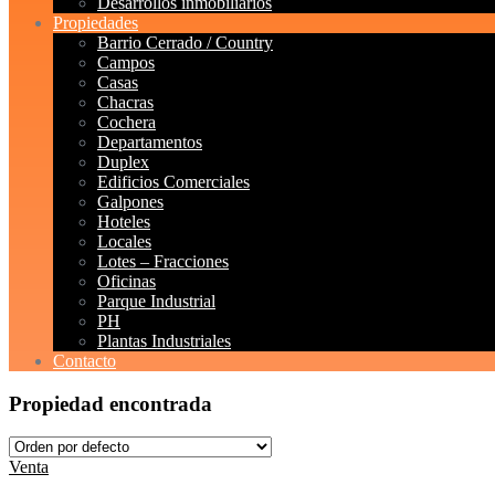
Desarrollos inmobiliarios
Propiedades
Barrio Cerrado / Country
Campos
Casas
Chacras
Cochera
Departamentos
Duplex
Edificios Comerciales
Galpones
Hoteles
Locales
Lotes – Fracciones
Oficinas
Parque Industrial
PH
Plantas Industriales
Contacto
Propiedad encontrada
Venta