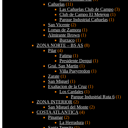
Cañuelas
(11)
Las Cañuelas Club de Campo
(3)
Club de Campo El Metejon
(1)
Parque Industrial Cañuelas
(1)
San Vicente
(2)
Lomas de Zamora
(1)
Almirante Brown
(1)
Burzaco
(1)
ZONA NORTE – BS AS
(8)
Pilar
(4)
Fatima
(1)
Presidente Derqui
(1)
Gral. San Martin
(1)
Villa Pueyrredon
(1)
Zarate
(1)
San Miguel
(1)
Exaltacion de la Cruz
(1)
Los Cardales
(1)
Parque Industrial Ruta 6
(1)
ZONA INTERIOR
(2)
San Miguel del Monte
(2)
COSTA ATLANTICA
(4)
Pinamar
(2)
La Herradura
(1)
Santa Teresita
(1)