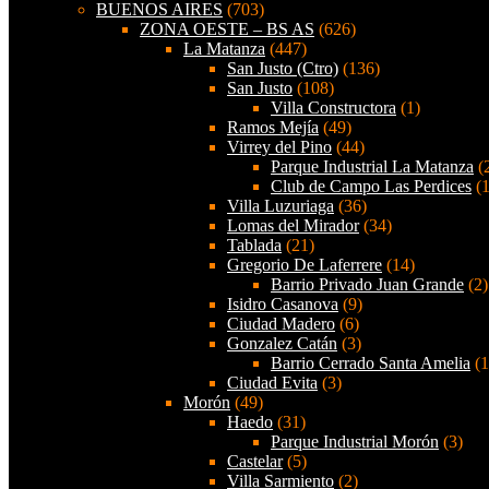
BUENOS AIRES
(703)
ZONA OESTE – BS AS
(626)
La Matanza
(447)
San Justo (Ctro)
(136)
San Justo
(108)
Villa Constructora
(1)
Ramos Mejía
(49)
Virrey del Pino
(44)
Parque Industrial La Matanza
(
Club de Campo Las Perdices
(1
Villa Luzuriaga
(36)
Lomas del Mirador
(34)
Tablada
(21)
Gregorio De Laferrere
(14)
Barrio Privado Juan Grande
(2)
Isidro Casanova
(9)
Ciudad Madero
(6)
Gonzalez Catán
(3)
Barrio Cerrado Santa Amelia
(1
Ciudad Evita
(3)
Morón
(49)
Haedo
(31)
Parque Industrial Morón
(3)
Castelar
(5)
Villa Sarmiento
(2)