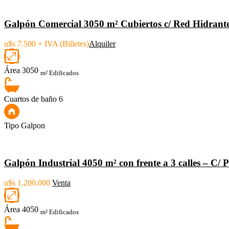
Galpón Comercial 3050 m² Cubiertos c/ Red Hidrante 
u$s 7.500 + IVA (Billetes)
Alquiler
Área
3050
m² Edificados
Cuartos de baño
6
Tipo
Galpon
Galpón Industrial 4050 m² con frente a 3 calles – C/
u$s 1.200.000
Venta
Área
4050
m² Edificados