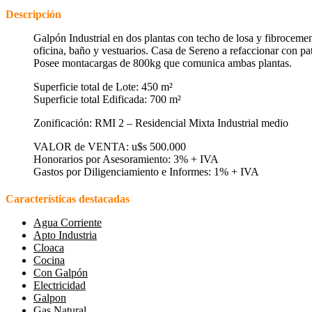
Descripción
Galpón Industrial en dos plantas con techo de losa y fibrocemen
oficina, baño y vestuarios. Casa de Sereno a refaccionar con pat
Posee montacargas de 800kg que comunica ambas plantas.
Superficie total de Lote: 450 m²
Superficie total Edificada: 700 m²
Zonificación: RMI 2 – Residencial Mixta Industrial medio
VALOR de VENTA: u$s 500.000
Honorarios por Asesoramiento: 3% + IVA
Gastos por Diligenciamiento e Informes: 1% + IVA
Características destacadas
Agua Corriente
Apto Industria
Cloaca
Cocina
Con Galpón
Electricidad
Galpon
Gas Natural