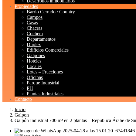
Desarrollos inmobiliarios
Propiedades
Barrio Cerrado / Country
Campos
Casas
Chacras
Cochera
Departamentos
Duplex
Edificios Comerciales
Galpones
Hoteles
Locales
Lotes – Fracciones
Oficinas
Parque Industrial
PH
Plantas Industriales
Contacto
Inicio
Galpon
Galpón Industrial 700 m² en 2 plantas – Republica Árabe de Sir