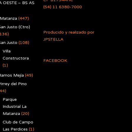
 OESTE – BS AS
(54) 11 6380-7000
 Matanza
(447)
San Justo (Ctro)
Producido y realizado por
(136)
JPSTELLA
San Justo
(108)
Villa
Constructora
FACEBOOK
(1)
Ramos Mejía
(49)
irrey del Pino
(44)
Parque
Industrial La
Matanza
(20)
Club de Campo
Las Perdices
(1)