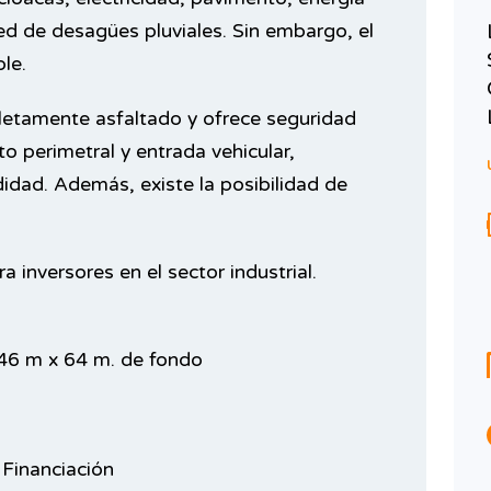
Local Comercial 194 m² – Av.
red de desagües pluviales. Sin embargo, el
Rivadavia 11256 – Liniers
le.
$ 4.500.000 + IVA
ALQUILER
letamente asfaltado y ofrece seguridad
to perimetral y entrada vehicular,
Área
Cuartos de baño
194
2
idad. Además, existe la posibilidad de
M²
EDIFICADOS
Tipo
 inversores en el sector industrial.
Local
 46 m x 64 m. de fondo
Financiación