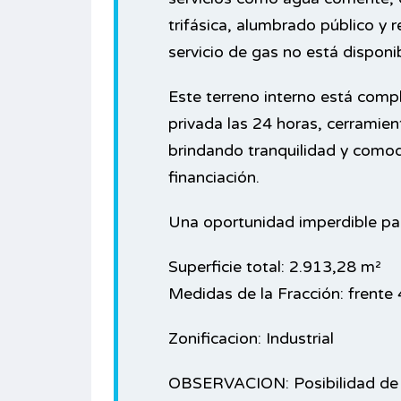
a 160 m²
Casa de 4 amb. con cochera y
trifásica, alumbrado público y 
rica 502
quincho + Casa de 3 amb – 281 m²
servicio de gas no está disponib
Edificados en 400 m² de Lote –
Asturias 5458 – Tablada
Este terreno interno está comp
ALQUILER
privada las 24 horas, cerramien
u$s 230.000
VENTA
brindando tranquilidad y comod
de baño
financiación.
Área
Habitacións
281
5
M²
Una oportunidad imperdible para
EDIFICADOS
Cuartos de baño
3
Superficie total: 2.913,28 m²
Garajes
Medidas de la Fracción: frente
2
Zonificacion: Industrial
Tipo
Casa
OBSERVACION: Posibilidad de 