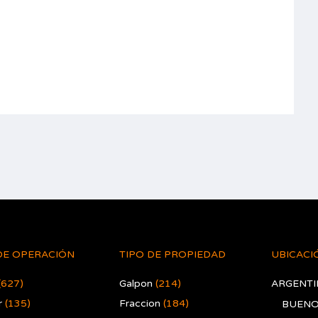
DE OPERACIÓN
TIPO DE PROPIEDAD
UBICACI
(627)
Galpon
(214)
ARGENTI
r
(135)
Fraccion
(184)
BUENO