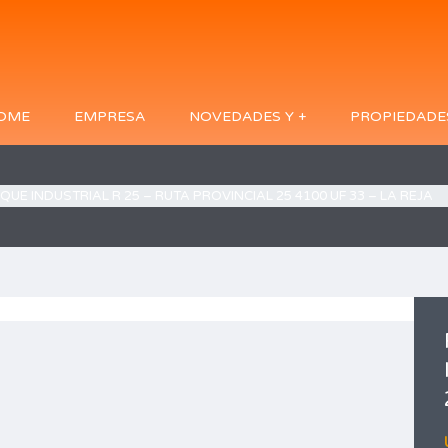
OME
EMPRESA
NOVEDADES Y +
PROPIEDADE
QUE INDUSTRIAL R 25 – RUTA PROVINCIAL 25 4100 UF 33 – LA REJA