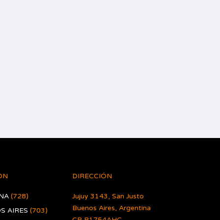
ÓN
DIRECCIÓN
NA
(728)
Jujuy 3143, San Justo
Buenos Aires, Argentina
S AIRES
(703)
CP B1754AHC