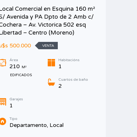
Local Comercial en Esquina 160 m²
Local c
S/ Avenida y PA Dpto de 2 Amb c/
estacio
Cochera – Av. Victorica 502 esq
Búfano 
Libertad – Centro (Moreno)
Luzuria
u$s 500.000
u$s 2.20
VENTA
MEP)
Área
Habitacións
210
1
M²
Área
25
EDIFICADOS
Cuartos de baño
EDIF
2
Garajes
1
Tipo
Galp
Tipo
Departamento, Local