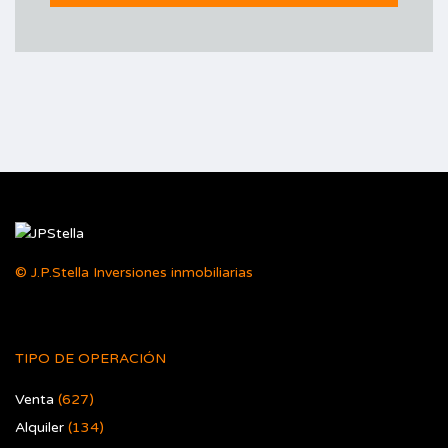
© J.P.Stella Inversiones inmobiliarias
TIPO DE OPERACIÓN
Venta
(627)
Alquiler
(134)