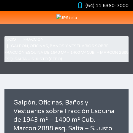
(54) 11 6380-7000
INICIO
FRACCION
GALPÓN, OFICINAS, BAÑOS Y VESTUARIOS SOBRE
FRACCIÓN ESQUINA DE 1943 M² – 1400 M² CUB. – MARCON 2888
ESQ. SALTA – S.JUSTO (CTRO)
Galpón, Oficinas, Baños y
Vestuarios sobre Fracción Esquina
de 1943 m² – 1400 m² Cub. –
Marcon 2888 esq. Salta – S.Justo