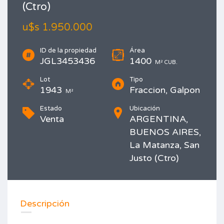
(Ctro)
u$s 1.950.000
ID de la propiedad
Área
JGL3453436
1400
M² CUB.
Lot
Tipo
1943
Fraccion, Galpon
M²
Estado
Ubicación
Venta
ARGENTINA,
BUENOS AIRES,
La Matanza, San
Justo (Ctro)
Imprimir
Descripción