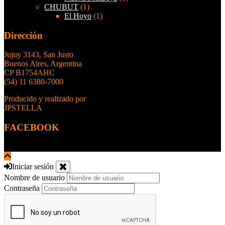
CHUBUT
(1)
El Hoyo
(1)
Dirección
Jujuy 3143, San Justo
Buenos Aires, Argentina
CP B1754AHC
(54) 11 6380-7000
Producido y realizado por
JPSTELLA
FACEBOOK
Iniciar sesión
Nombre de usuario
Contraseña