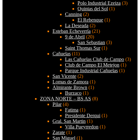
Polo Industrial Ezeiza
(3)
Quintas del Sol
(1)
Canning
(2)
El Rebenque
(1)
La Deseada
(2)
Esteban Echeverría
(21)
9 de Abril
(20)
San Sebastian
(3)
Saint Thomas Sur
(1)
Cañuelas
(11)
Las Cañuelas Club de Campo
(3)
Club de Campo El Metejon
(1)
Parque Industrial Cañuelas
(1)
San Vicente
(2)
Lomas de Zamora
(1)
Almirante Brown
(1)
Burzaco
(1)
ZONA NORTE – BS AS
(8)
Pilar
(4)
Fatima
(1)
Presidente Derqui
(1)
Gral. San Martin
(1)
Villa Pueyrredon
(1)
Zarate
(1)
San Miguel
(1)