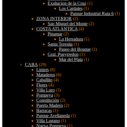
Exaltacion de la Cruz
(1)
Los Cardales
(1)
Parque Industrial Ruta 6
(1)
ZONA INTERIOR
(2)
San Miguel del Monte
(2)
COSTA ATLANTICA
(4)
Pinamar
(2)
La Herradura
(1)
Santa Teresita
(1)
Paseo del Bosque
(1)
Gral. Pueyrredon
(1)
Mar del Plata
(1)
CABA
(29)
Liniers
(8)
Mataderos
(6)
Caballito
(4)
Flores
(4)
Villa Luro
(3)
Pompeya
(3)
Constitución
(2)
Puerto Madero
(2)
Barracas
(1)
Parque Avellaneda
(1)
Villa Lugano
(1)
Nueva Pompeya
(1)