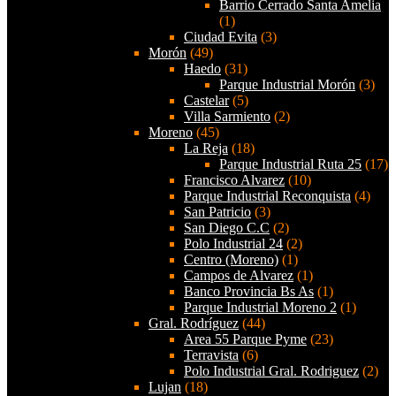
Barrio Cerrado Santa Amelia
(1)
Ciudad Evita
(3)
Morón
(49)
Haedo
(31)
Parque Industrial Morón
(3)
Castelar
(5)
Villa Sarmiento
(2)
Moreno
(45)
La Reja
(18)
Parque Industrial Ruta 25
(17)
Francisco Alvarez
(10)
Parque Industrial Reconquista
(4)
San Patricio
(3)
San Diego C.C
(2)
Polo Industrial 24
(2)
Centro (Moreno)
(1)
Campos de Alvarez
(1)
Banco Provincia Bs As
(1)
Parque Industrial Moreno 2
(1)
Gral. Rodríguez
(44)
Area 55 Parque Pyme
(23)
Terravista
(6)
Polo Industrial Gral. Rodriguez
(2)
Lujan
(18)