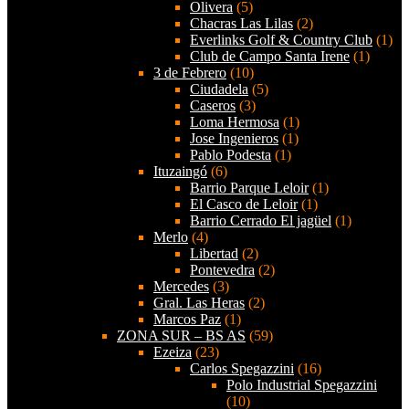
Olivera
(5)
Chacras Las Lilas
(2)
Everlinks Golf & Country Club
(1)
Club de Campo Santa Irene
(1)
3 de Febrero
(10)
Ciudadela
(5)
Caseros
(3)
Loma Hermosa
(1)
Jose Ingenieros
(1)
Pablo Podesta
(1)
Ituzaingó
(6)
Barrio Parque Leloir
(1)
El Casco de Leloir
(1)
Barrio Cerrado El jagüel
(1)
Merlo
(4)
Libertad
(2)
Pontevedra
(2)
Mercedes
(3)
Gral. Las Heras
(2)
Marcos Paz
(1)
ZONA SUR – BS AS
(59)
Ezeiza
(23)
Carlos Spegazzini
(16)
Polo Industrial Spegazzini
(10)