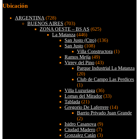
Ubicación
ARGENTINA
(728)
BUENOS AIRES
(703)
ZONA OESTE – BS AS
(625)
La Matanza
(446)
San Justo (Ctro)
(136)
San Justo
(108)
Villa Constructora
(1)
Ramos Mejía
(49)
Virrey del Pino
(43)
Parque Industrial La Matanza
(20)
Club de Campo Las Perdices
(1)
Villa Luzuriaga
(36)
Lomas del Mirador
(33)
Tablada
(21)
Gregorio De Laferrere
(14)
Barrio Privado Juan Grande
(2)
Isidro Casanova
(9)
Ciudad Madero
(7)
Gonzalez Catán
(3)