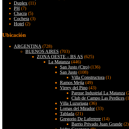
Duplex
(11)
PH
(7)
Chacra
(5)
Cochera
(3)
Hotel
(2)
Ubicación
ARGENTINA
(728)
BUENOS AIRES
(703)
ZONA OESTE – BS AS
(625)
La Matanza
(446)
San Justo (Ctro)
(136)
San Justo
(108)
Villa Constructora
(1)
Ramos Mejía
(49)
Virrey del Pino
(43)
Parque Industrial La Matanza
(
Club de Campo Las Perdices
(1
Villa Luzuriaga
(36)
Lomas del Mirador
(33)
Tablada
(21)
Gregorio De Laferrere
(14)
Barrio Privado Juan Grande
(2)