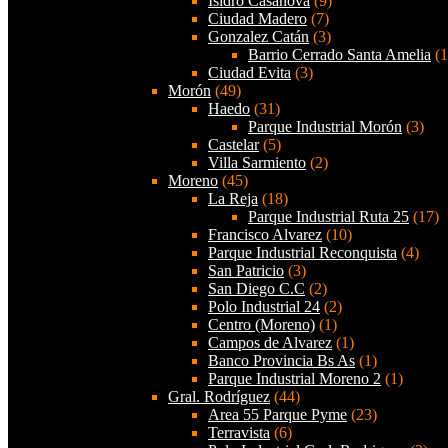
Isidro Casanova
(9)
Ciudad Madero
(7)
Gonzalez Catán
(3)
Barrio Cerrado Santa Amelia
(1
Ciudad Evita
(3)
Morón
(49)
Haedo
(31)
Parque Industrial Morón
(3)
Castelar
(5)
Villa Sarmiento
(2)
Moreno
(45)
La Reja
(18)
Parque Industrial Ruta 25
(17)
Francisco Alvarez
(10)
Parque Industrial Reconquista
(4)
San Patricio
(3)
San Diego C.C
(2)
Polo Industrial 24
(2)
Centro (Moreno)
(1)
Campos de Alvarez
(1)
Banco Provincia Bs As
(1)
Parque Industrial Moreno 2
(1)
Gral. Rodríguez
(44)
Area 55 Parque Pyme
(23)
Terravista
(6)