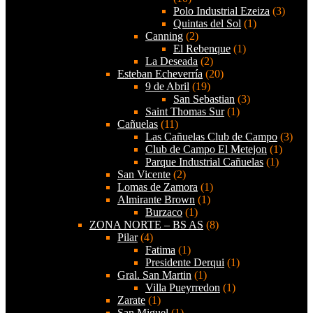
Polo Industrial Ezeiza
(3)
Quintas del Sol
(1)
Canning
(2)
El Rebenque
(1)
La Deseada
(2)
Esteban Echeverría
(20)
9 de Abril
(19)
San Sebastian
(3)
Saint Thomas Sur
(1)
Cañuelas
(11)
Las Cañuelas Club de Campo
(3)
Club de Campo El Metejon
(1)
Parque Industrial Cañuelas
(1)
San Vicente
(2)
Lomas de Zamora
(1)
Almirante Brown
(1)
Burzaco
(1)
ZONA NORTE – BS AS
(8)
Pilar
(4)
Fatima
(1)
Presidente Derqui
(1)
Gral. San Martin
(1)
Villa Pueyrredon
(1)
Zarate
(1)
San Miguel
(1)