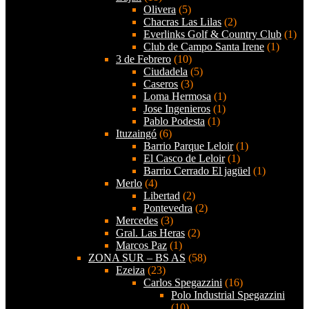
Olivera
(5)
Chacras Las Lilas
(2)
Everlinks Golf & Country Club
(1)
Club de Campo Santa Irene
(1)
3 de Febrero
(10)
Ciudadela
(5)
Caseros
(3)
Loma Hermosa
(1)
Jose Ingenieros
(1)
Pablo Podesta
(1)
Ituzaingó
(6)
Barrio Parque Leloir
(1)
El Casco de Leloir
(1)
Barrio Cerrado El jagüel
(1)
Merlo
(4)
Libertad
(2)
Pontevedra
(2)
Mercedes
(3)
Gral. Las Heras
(2)
Marcos Paz
(1)
ZONA SUR – BS AS
(58)
Ezeiza
(23)
Carlos Spegazzini
(16)
Polo Industrial Spegazzini
(10)