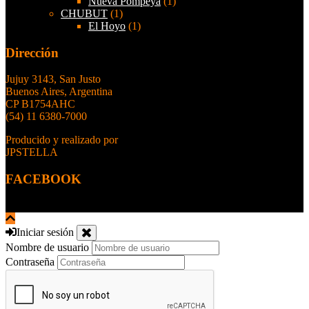
Nueva Pompeya
(1)
CHUBUT
(1)
El Hoyo
(1)
Dirección
Jujuy 3143, San Justo
Buenos Aires, Argentina
CP B1754AHC
(54) 11 6380-7000
Producido y realizado por
JPSTELLA
FACEBOOK
Iniciar sesión
Nombre de usuario
Contraseña