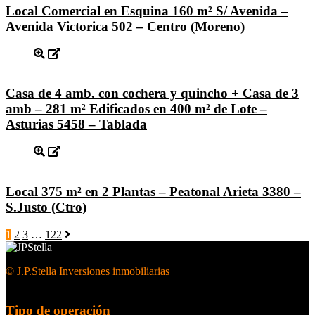
Local Comercial en Esquina 160 m² S/ Avenida –
Avenida Victorica 502 – Centro (Moreno)
Casa de 4 amb. con cochera y quincho + Casa de 3
amb – 281 m² Edificados en 400 m² de Lote –
Asturias 5458 – Tablada
Local 375 m² en 2 Plantas – Peatonal Arieta 3380 –
S.Justo (Ctro)
1
2
3
…
122
© J.P.Stella Inversiones inmobiliarias
Tipo de operación