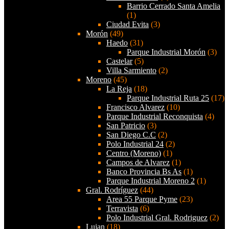
Barrio Cerrado Santa Amelia
(1)
Ciudad Evita
(3)
Morón
(49)
Haedo
(31)
Parque Industrial Morón
(3)
Castelar
(5)
Villa Sarmiento
(2)
Moreno
(45)
La Reja
(18)
Parque Industrial Ruta 25
(17)
Francisco Alvarez
(10)
Parque Industrial Reconquista
(4)
San Patricio
(3)
San Diego C.C
(2)
Polo Industrial 24
(2)
Centro (Moreno)
(1)
Campos de Alvarez
(1)
Banco Provincia Bs As
(1)
Parque Industrial Moreno 2
(1)
Gral. Rodríguez
(44)
Area 55 Parque Pyme
(23)
Terravista
(6)
Polo Industrial Gral. Rodriguez
(2)
Lujan
(18)