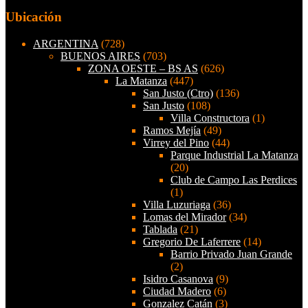
Ubicación
ARGENTINA
(728)
BUENOS AIRES
(703)
ZONA OESTE – BS AS
(626)
La Matanza
(447)
San Justo (Ctro)
(136)
San Justo
(108)
Villa Constructora
(1)
Ramos Mejía
(49)
Virrey del Pino
(44)
Parque Industrial La Matanza
(20)
Club de Campo Las Perdices
(1)
Villa Luzuriaga
(36)
Lomas del Mirador
(34)
Tablada
(21)
Gregorio De Laferrere
(14)
Barrio Privado Juan Grande
(2)
Isidro Casanova
(9)
Ciudad Madero
(6)
Gonzalez Catán
(3)