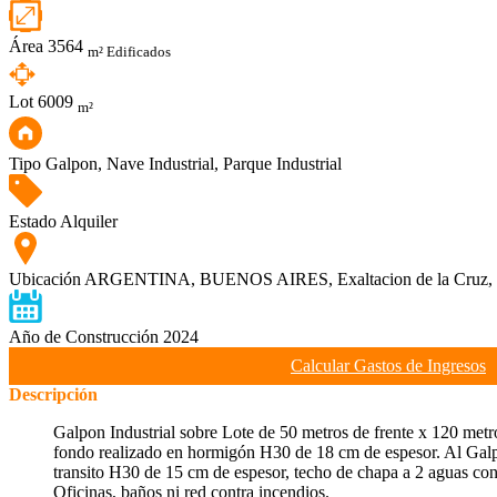
Área
3564
m² Edificados
Lot
6009
m²
Tipo
Galpon, Nave Industrial, Parque Industrial
Estado
Alquiler
Ubicación
ARGENTINA, BUENOS AIRES, Exaltacion de la Cruz, Lo
Año de Construcción
2024
Calcular Gastos de Ingresos
Descripción
Galpon Industrial sobre Lote de 50 metros de frente x 120 me
fondo realizado en hormigón H30 de 18 cm de espesor. Al Galpó
transito H30 de 15 cm de espesor, techo de chapa a 2 aguas con
Oficinas, baños ni red contra incendios.