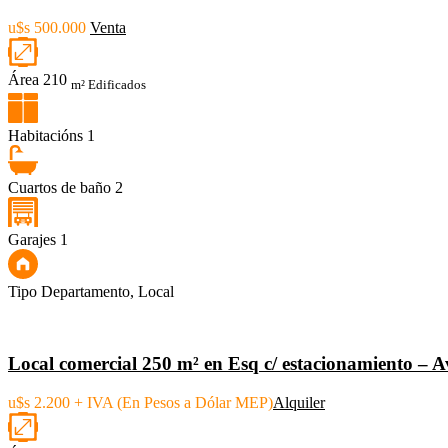
u$s 500.000
Venta
Área
210
m² Edificados
Habitacións
1
Cuartos de baño
2
Garajes
1
Tipo
Departamento, Local
Local comercial 250 m² en Esq c/ estacionamiento – 
u$s 2.200 + IVA (En Pesos a Dólar MEP)
Alquiler