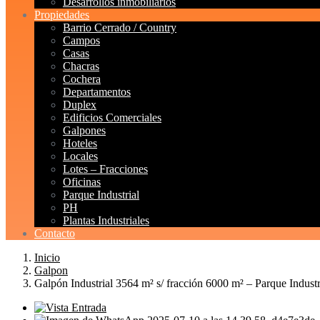
Desarrollos inmobiliarios
Propiedades
Barrio Cerrado / Country
Campos
Casas
Chacras
Cochera
Departamentos
Duplex
Edificios Comerciales
Galpones
Hoteles
Locales
Lotes – Fracciones
Oficinas
Parque Industrial
PH
Plantas Industriales
Contacto
Inicio
Galpon
Galpón Industrial 3564 m² s/ fracción 6000 m² – Parque Indust