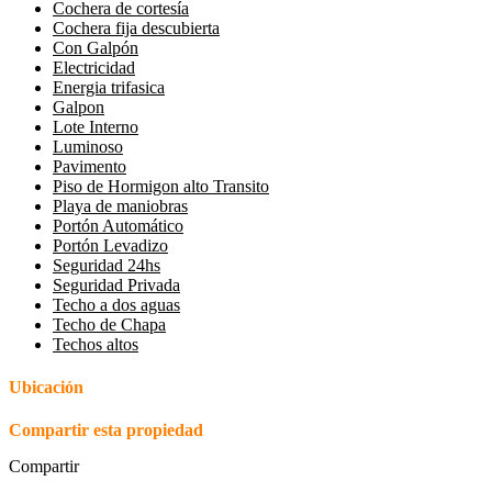
Cochera de cortesía
Cochera fija descubierta
Con Galpón
Electricidad
Energia trifasica
Galpon
Lote Interno
Luminoso
Pavimento
Piso de Hormigon alto Transito
Playa de maniobras
Portón Automático
Portón Levadizo
Seguridad 24hs
Seguridad Privada
Techo a dos aguas
Techo de Chapa
Techos altos
Ubicación
Compartir esta propiedad
Compartir