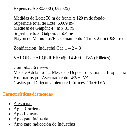
Expensas: $ 330.000 (07/2025)
Medidas de Lote: 50 m de frente x 120 m de fondo
Superficie total de Lote: 6.009 m²
Medidas de Galpón: 44 m x 81 m
Superficie total Galpón: 3.564 m²
Playón de Maniobras/Estacionamiento 44 m x 22 m (968 m²)
Zonificación: Industrial Cat. 1 – 2 – 3
VALOR de ALQUILER: u$s 14.400 + IVA (Billetes)
Contrato: 36 meses
Mes de Adelanto – 2 Meses de Deposito – Garantía Propietaria –
Honorarios por Asesoramiento: 4% + IVA
Gastos por Diligenciamiento e Informes: 1% + IVA
Características destacadas
A estrenar
Agua Corriente
Apto Industria
Apto para Industria
Apto para radicación de Industrias