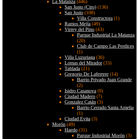
La Matanza
(446)
San Justo (Ctro)
(136)
San Justo
(108)
Villa Constructora
(1)
Ramos Mejía
(49)
Virrey del Pino
(43)
Parque Industrial La Matanza
(20)
Club de Campo Las Perdices
(1)
Villa Luzuriaga
(36)
Lomas del Mirador
(33)
Tablada
(21)
Gregorio De Laferrere
(14)
Barrio Privado Juan Grande
(2)
Isidro Casanova
(9)
Ciudad Madero
(7)
Gonzalez Catán
(3)
Barrio Cerrado Santa Amelia
(1)
Ciudad Evita
(3)
Morón
(49)
Haedo
(31)
Parque Industrial Morón
(3)