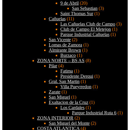
9 de Abril
(20)
San Sebastian
(3)
Saint Thomas Sur
(1)
Cañuelas
(11)
Las Cañuelas Club de Campo
(3)
Club de Campo El Metejon
(1)
Parque Industrial Cañuelas
(1)
San Vicente
(2)
Lomas de Zamora
(1)
Almirante Brown
(1)
Burzaco
(1)
ZONA NORTE – BS AS
(8)
Pilar
(4)
Fatima
(1)
Presidente Derqui
(1)
Gral. San Martin
(1)
Villa Pueyrredon
(1)
Zarate
(1)
San Miguel
(1)
Exaltacion de la Cruz
(1)
Los Cardales
(1)
Parque Industrial Ruta 6
(1)
ZONA INTERIOR
(2)
San Miguel del Monte
(2)
COSTA ATLANTICA
(4)