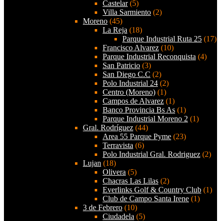
Castelar
(5)
Villa Sarmiento
(2)
Moreno
(45)
La Reja
(18)
Parque Industrial Ruta 25
(17)
Francisco Alvarez
(10)
Parque Industrial Reconquista
(4)
San Patricio
(3)
San Diego C.C
(2)
Polo Industrial 24
(2)
Centro (Moreno)
(1)
Campos de Alvarez
(1)
Banco Provincia Bs As
(1)
Parque Industrial Moreno 2
(1)
Gral. Rodríguez
(44)
Area 55 Parque Pyme
(23)
Terravista
(6)
Polo Industrial Gral. Rodriguez
(2)
Lujan
(18)
Olivera
(5)
Chacras Las Lilas
(2)
Everlinks Golf & Country Club
(1)
Club de Campo Santa Irene
(1)
3 de Febrero
(10)
Ciudadela
(5)