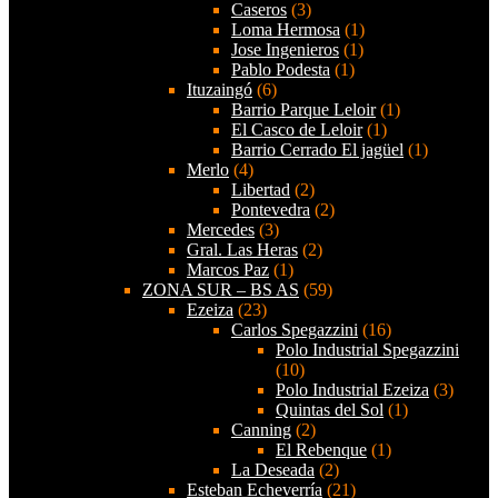
Caseros
(3)
Loma Hermosa
(1)
Jose Ingenieros
(1)
Pablo Podesta
(1)
Ituzaingó
(6)
Barrio Parque Leloir
(1)
El Casco de Leloir
(1)
Barrio Cerrado El jagüel
(1)
Merlo
(4)
Libertad
(2)
Pontevedra
(2)
Mercedes
(3)
Gral. Las Heras
(2)
Marcos Paz
(1)
ZONA SUR – BS AS
(59)
Ezeiza
(23)
Carlos Spegazzini
(16)
Polo Industrial Spegazzini
(10)
Polo Industrial Ezeiza
(3)
Quintas del Sol
(1)
Canning
(2)
El Rebenque
(1)
La Deseada
(2)
Esteban Echeverría
(21)