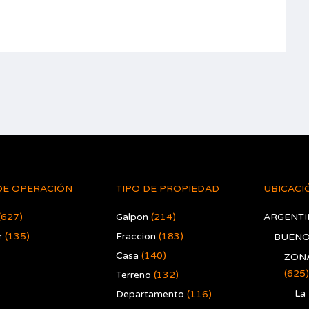
DE OPERACIÓN
TIPO DE PROPIEDAD
UBICACI
(627)
Galpon
(214)
ARGENTI
r
(135)
Fraccion
(183)
BUENO
Casa
(140)
ZONA
(625)
Terreno
(132)
La
Departamento
(116)