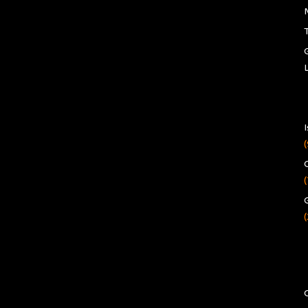
(
(
(