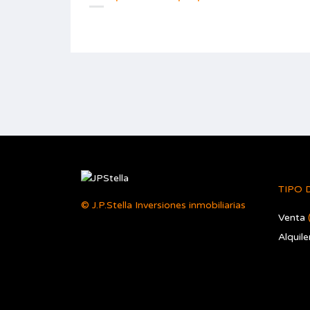
TIPO 
© J.P.Stella Inversiones inmobiliarias
Venta
Alquile