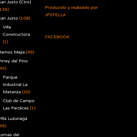
San Justo (Ctro)
Producido y realizado por
(136)
JPSTELLA
San Justo
(108)
Villa
Constructora
FACEBOOK
(1)
Ramos Mejía
(49)
irrey del Pino
(43)
Parque
Industrial La
Matanza
(20)
Club de Campo
Las Perdices
(1)
illa Luzuriaga
(36)
Lomas del