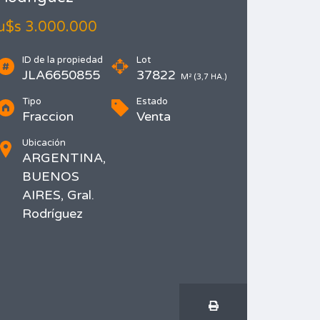
u$s 3.000.000
ID de la propiedad
Lot
JLA6650855
37822
M² (3,7 HA.)
Tipo
Estado
Fraccion
Venta
Ubicación
ARGENTINA,
BUENOS
AIRES, Gral.
Rodríguez