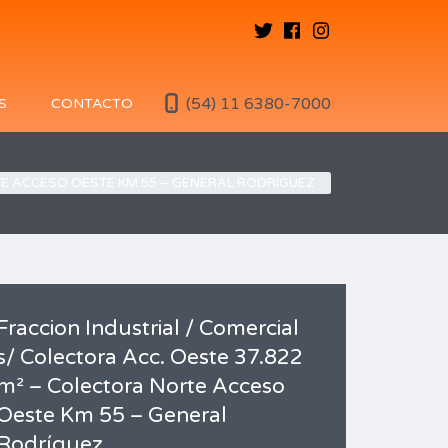
(54) 11 6380-7000
S
CONTACTO
TE ACCESO OESTE KM 55 – GENERAL RODRÍGUEZ
Fraccion Industrial / Comercial
s/ Colectora Acc. Oeste 37.822
m² – Colectora Norte Acceso
Oeste Km 55 – General
Rodríguez