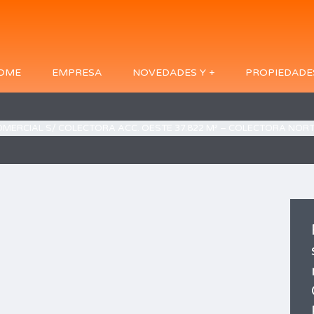
OME
EMPRESA
NOVEDADES Y +
PROPIEDADE
COMERCIAL S/ COLECTORA ACC. OESTE 37.822 M² – COLECTORA NOR