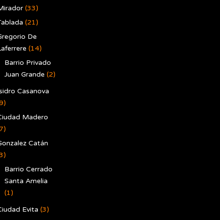
Mirador
(33)
Tablada
(21)
Gregorio De
Laferrere
(14)
Barrio Privado
Juan Grande
(2)
Isidro Casanova
9)
Ciudad Madero
7)
Gonzalez Catán
3)
Barrio Cerrado
Santa Amelia
(1)
Ciudad Evita
(3)