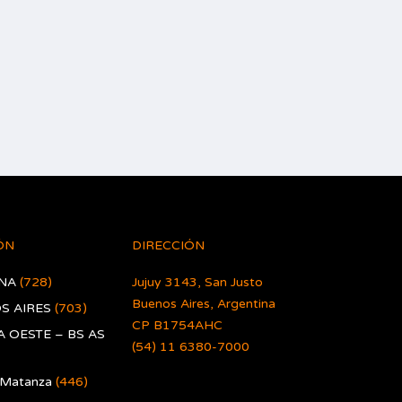
ÓN
DIRECCIÓN
NA
(728)
Jujuy 3143, San Justo
Buenos Aires, Argentina
S AIRES
(703)
CP B1754AHC
 OESTE – BS AS
(54) 11 6380-7000
 Matanza
(446)