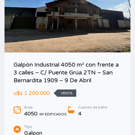
Galpón Industrial 4050 m² con frente a
3 calles – C/ Puente Grúa 2TN – San
Bernardita 1909 – 9 De Abril
u$s 1.200.000
VENTA
Área
Cuartos de baño
4050
4
M² EDIFICADOS
Tipo
Galpon