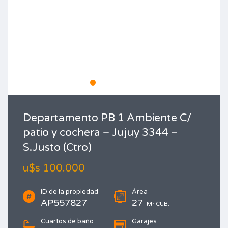
Departamento PB 1 Ambiente C/
patio y cochera – Jujuy 3344 –
S.Justo (Ctro)
u$s 100.000
ID de la propiedad
Área
AP557827
27
M² CUB.
Cuartos de baño
Garajes