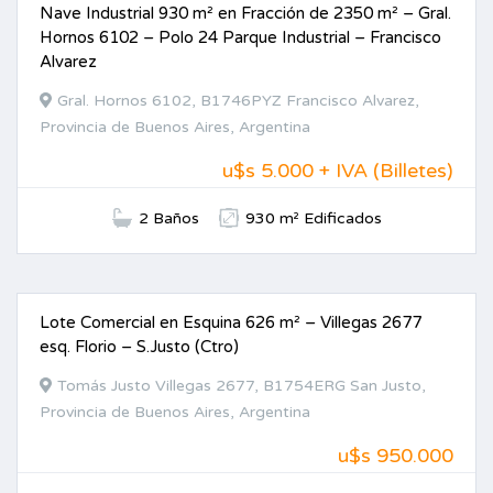
Nave Industrial 930 m² en Fracción de 2350 m² – Gral.
ALQUILER
Hornos 6102 – Polo 24 Parque Industrial – Francisco
Alvarez
Gral. Hornos 6102, B1746PYZ Francisco Alvarez,
Provincia de Buenos Aires, Argentina
u$s 5.000 + IVA (Billetes)
2 Baños
930 m² Edificados
Lote Comercial en Esquina 626 m² – Villegas 2677
VENTA
esq. Florio – S.Justo (Ctro)
Tomás Justo Villegas 2677, B1754ERG San Justo,
Provincia de Buenos Aires, Argentina
u$s 950.000