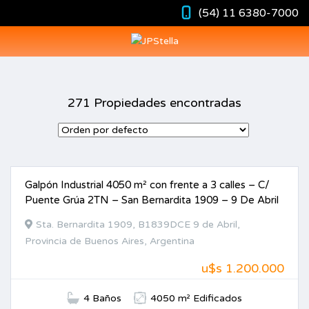
(54) 11 6380-7000
271 Propiedades encontradas
Galpón Industrial 4050 m² con frente a 3 calles – C/
VENTA
Puente Grúa 2TN – San Bernardita 1909 – 9 De Abril
Sta. Bernardita 1909, B1839DCE 9 de Abril,
Provincia de Buenos Aires, Argentina
u$s 1.200.000
4 Baños
4050 m² Edificados