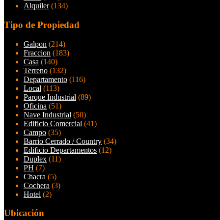
Alquiler
(134)
Tipo de Propiedad
Galpon
(214)
Fraccion
(183)
Casa
(140)
Terreno
(132)
Departamento
(116)
Local
(113)
Parque Industrial
(89)
Oficina
(51)
Nave Industrial
(50)
Edificio Comercial
(41)
Campo
(35)
Barrio Cerrado / Country
(34)
Edificio Departamentos
(12)
Duplex
(11)
PH
(7)
Chacra
(5)
Cochera
(3)
Hotel
(2)
Ubicación