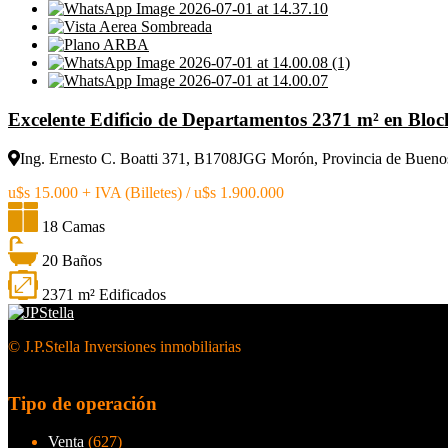
Excelente Edificio de Departamentos 2371 m² en Bloc
Ing. Ernesto C. Boatti 371, B1708JGG Morón, Provincia de Buenos
u$s 15.000 + IVA (Billetes) / u$s 1.900.000
18 Camas
20 Baños
2371 m² Edificados
© J.P.Stella Inversiones inmobiliarias
Tipo de operación
Venta
(627)