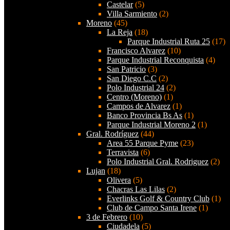
Castelar
(5)
Villa Sarmiento
(2)
Moreno
(45)
La Reja
(18)
Parque Industrial Ruta 25
(17)
Francisco Alvarez
(10)
Parque Industrial Reconquista
(4)
San Patricio
(3)
San Diego C.C
(2)
Polo Industrial 24
(2)
Centro (Moreno)
(1)
Campos de Alvarez
(1)
Banco Provincia Bs As
(1)
Parque Industrial Moreno 2
(1)
Gral. Rodríguez
(44)
Area 55 Parque Pyme
(23)
Terravista
(6)
Polo Industrial Gral. Rodriguez
(2)
Lujan
(18)
Olivera
(5)
Chacras Las Lilas
(2)
Everlinks Golf & Country Club
(1)
Club de Campo Santa Irene
(1)
3 de Febrero
(10)
Ciudadela
(5)