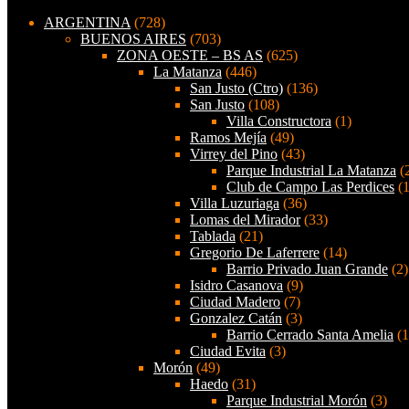
ARGENTINA
(728)
BUENOS AIRES
(703)
ZONA OESTE – BS AS
(625)
La Matanza
(446)
San Justo (Ctro)
(136)
San Justo
(108)
Villa Constructora
(1)
Ramos Mejía
(49)
Virrey del Pino
(43)
Parque Industrial La Matanza
(
Club de Campo Las Perdices
(1
Villa Luzuriaga
(36)
Lomas del Mirador
(33)
Tablada
(21)
Gregorio De Laferrere
(14)
Barrio Privado Juan Grande
(2)
Isidro Casanova
(9)
Ciudad Madero
(7)
Gonzalez Catán
(3)
Barrio Cerrado Santa Amelia
(1
Ciudad Evita
(3)
Morón
(49)
Haedo
(31)
Parque Industrial Morón
(3)