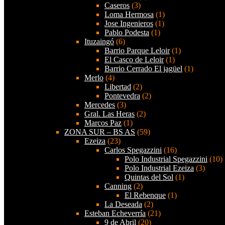
Caseros
(3)
Loma Hermosa
(1)
Jose Ingenieros
(1)
Pablo Podesta
(1)
Ituzaingó
(6)
Barrio Parque Leloir
(1)
El Casco de Leloir
(1)
Barrio Cerrado El jagüel
(1)
Merlo
(4)
Libertad
(2)
Pontevedra
(2)
Mercedes
(3)
Gral. Las Heras
(2)
Marcos Paz
(1)
ZONA SUR – BS AS
(59)
Ezeiza
(23)
Carlos Spegazzini
(16)
Polo Industrial Spegazzini
(10)
Polo Industrial Ezeiza
(3)
Quintas del Sol
(1)
Canning
(2)
El Rebenque
(1)
La Deseada
(2)
Esteban Echeverría
(21)
9 de Abril
(20)