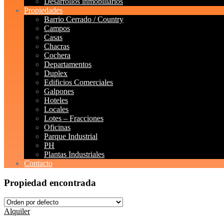
Desarrollos inmobiliarios
Propiedades
Barrio Cerrado / Country
Campos
Casas
Chacras
Cochera
Departamentos
Duplex
Edificios Comerciales
Galpones
Hoteles
Locales
Lotes – Fracciones
Oficinas
Parque Industrial
PH
Plantas Industriales
Contacto
Propiedad encontrada
Alquiler