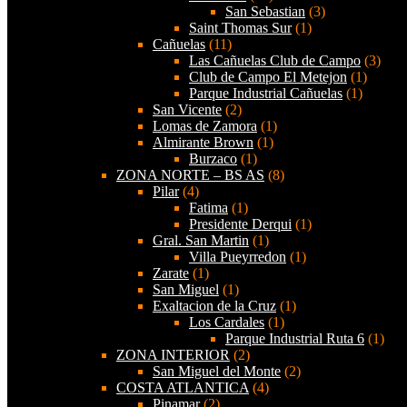
San Sebastian
(3)
Saint Thomas Sur
(1)
Cañuelas
(11)
Las Cañuelas Club de Campo
(3)
Club de Campo El Metejon
(1)
Parque Industrial Cañuelas
(1)
San Vicente
(2)
Lomas de Zamora
(1)
Almirante Brown
(1)
Burzaco
(1)
ZONA NORTE – BS AS
(8)
Pilar
(4)
Fatima
(1)
Presidente Derqui
(1)
Gral. San Martin
(1)
Villa Pueyrredon
(1)
Zarate
(1)
San Miguel
(1)
Exaltacion de la Cruz
(1)
Los Cardales
(1)
Parque Industrial Ruta 6
(1)
ZONA INTERIOR
(2)
San Miguel del Monte
(2)
COSTA ATLANTICA
(4)
Pinamar
(2)