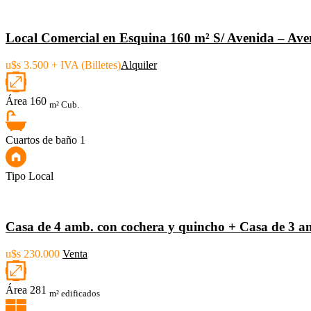
Local Comercial en Esquina 160 m² S/ Avenida – Ave
u$s 3.500 + IVA (Billetes)
Alquiler
Área
160
m² Cub.
Cuartos de baño
1
Tipo
Local
Casa de 4 amb. con cochera y quincho + Casa de 3 am
u$s 230.000
Venta
Área
281
m² edificados