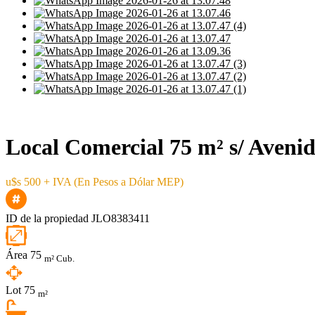
Local Comercial 75 m² s/ Aveni
u$s 500 + IVA (En Pesos a Dólar MEP)
ID de la propiedad
JLO8383411
Área
75
m² Cub.
Lot
75
m²