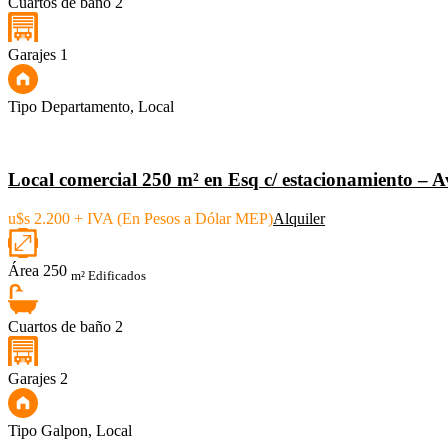
Cuartos de baño
2
Garajes
1
Tipo
Departamento, Local
Local comercial 250 m² en Esq c/ estacionamiento – 
u$s 2.200 + IVA (En Pesos a Dólar MEP)
Alquiler
Área
250
m² Edificados
Cuartos de baño
2
Garajes
2
Tipo
Galpon, Local