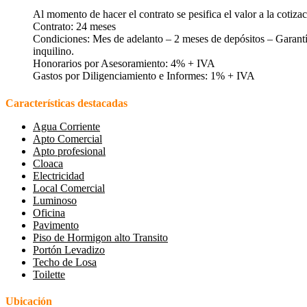
Al momento de hacer el contrato se pesifica el valor a la cotiz
Contrato: 24 meses
Condiciones: Mes de adelanto – 2 meses de depósitos – Garantía
inquilino.
Honorarios por Asesoramiento: 4% + IVA
Gastos por Diligenciamiento e Informes: 1% + IVA
Características destacadas
Agua Corriente
Apto Comercial
Apto profesional
Cloaca
Electricidad
Local Comercial
Luminoso
Oficina
Pavimento
Piso de Hormigon alto Transito
Portón Levadizo
Techo de Losa
Toilette
Ubicación