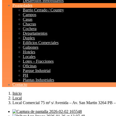
Desarrollos inmobiliarios
Propiedades
Barrio Cerrado / Country
Campos
Casas
Chacras
Cochera
Departamentos
Duplex
Edificios Comerciales
Galpones
Hoteles
Locales
Lotes – Fracciones
Oficinas
Parque Industrial
PH
Plantas Industriales
Contacto
Inicio
Local
Local Comercial 75 m² s/ Avenida – Av. San Martin 3264 PB 