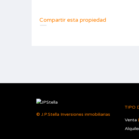
Compartir esta propiedad
TIPO 
© J.P.Stella Inversiones inmobiliarias
Venta
Alquile