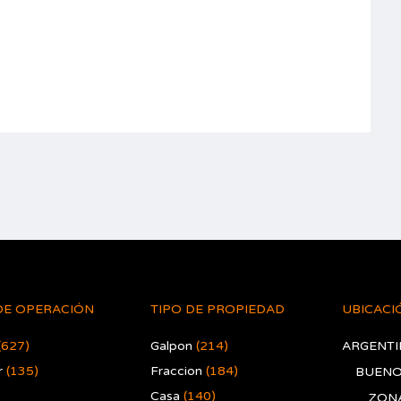
DE OPERACIÓN
TIPO DE PROPIEDAD
UBICACI
(627)
Galpon
(214)
ARGENTI
r
(135)
Fraccion
(184)
BUENO
Casa
(140)
ZONA