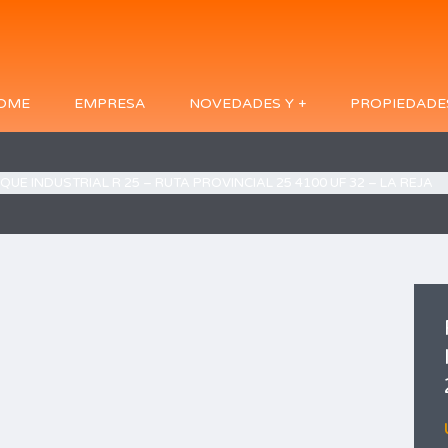
OME
EMPRESA
NOVEDADES Y +
PROPIEDADE
QUE INDUSTRIAL R 25 – RUTA PROVINCIAL 25 4100 UF 32 – LA REJA