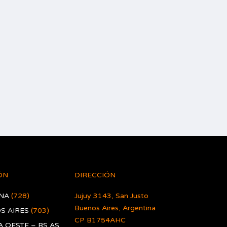
ÓN
DIRECCIÓN
NA
(728)
Jujuy 3143, San Justo
Buenos Aires, Argentina
S AIRES
(703)
CP B1754AHC
 OESTE – BS AS