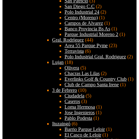
San Patricio
(3)
San Diego C.C
(2)
Polo Industrial 24
(2)
Centro (Moreno)
(1)
Campos de Alvarez
(1)
Banco Provincia Bs As
(1)
Parque Industrial Moreno 2
(1)
Gral. Rodríguez
(44)
Area 55 Parque Pyme
(23)
Terravista
(6)
Polo Industrial Gral. Rodriguez
(2)
Lujan
(18)
Olivera
(5)
Chacras Las Lilas
(2)
Everlinks Golf & Country Club
(1)
Club de Campo Santa Irene
(1)
3 de Febrero
(10)
Ciudadela
(5)
Caseros
(3)
Loma Hermosa
(1)
Jose Ingenieros
(1)
Pablo Podesta
(1)
Ituzaingó
(6)
Barrio Parque Leloir
(1)
El Casco de Leloir
(1)