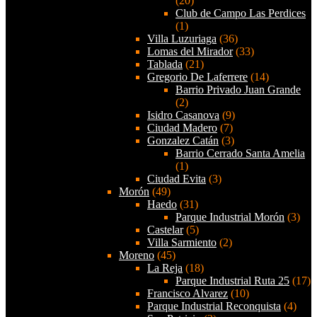
(20)
Club de Campo Las Perdices
(1)
Villa Luzuriaga
(36)
Lomas del Mirador
(33)
Tablada
(21)
Gregorio De Laferrere
(14)
Barrio Privado Juan Grande
(2)
Isidro Casanova
(9)
Ciudad Madero
(7)
Gonzalez Catán
(3)
Barrio Cerrado Santa Amelia
(1)
Ciudad Evita
(3)
Morón
(49)
Haedo
(31)
Parque Industrial Morón
(3)
Castelar
(5)
Villa Sarmiento
(2)
Moreno
(45)
La Reja
(18)
Parque Industrial Ruta 25
(17)
Francisco Alvarez
(10)
Parque Industrial Reconquista
(4)