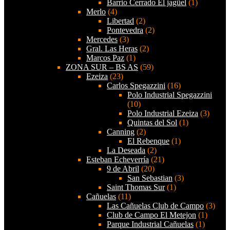
Barrio Cerrado El jagüel
(1)
Merlo
(4)
Libertad
(2)
Pontevedra
(2)
Mercedes
(3)
Gral. Las Heras
(2)
Marcos Paz
(1)
ZONA SUR – BS AS
(59)
Ezeiza
(23)
Carlos Spegazzini
(16)
Polo Industrial Spegazzini
(10)
Polo Industrial Ezeiza
(3)
Quintas del Sol
(1)
Canning
(2)
El Rebenque
(1)
La Deseada
(2)
Esteban Echeverría
(21)
9 de Abril
(20)
San Sebastian
(3)
Saint Thomas Sur
(1)
Cañuelas
(11)
Las Cañuelas Club de Campo
(3)
Club de Campo El Metejon
(1)
Parque Industrial Cañuelas
(1)