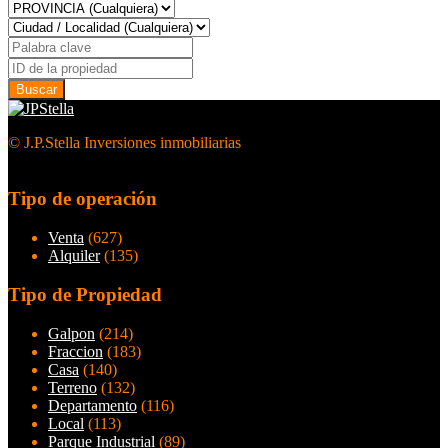
© J.P.Stella Inversiones inmobiliarias
Tipo de operación
Venta
(627)
Alquiler
(135)
Tipo de Propiedad
Galpon
(214)
Fraccion
(183)
Casa
(140)
Terreno
(132)
Departamento
(116)
Local
(113)
Parque Industrial
(89)