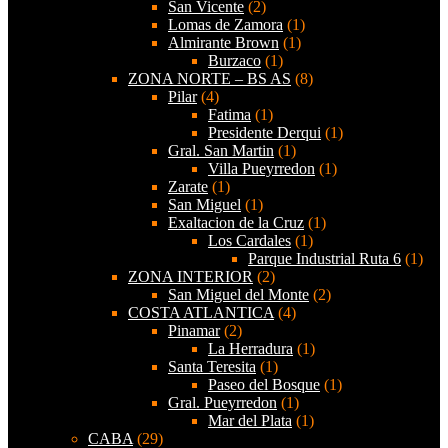
San Vicente
(2)
Lomas de Zamora
(1)
Almirante Brown
(1)
Burzaco
(1)
ZONA NORTE – BS AS
(8)
Pilar
(4)
Fatima
(1)
Presidente Derqui
(1)
Gral. San Martin
(1)
Villa Pueyrredon
(1)
Zarate
(1)
San Miguel
(1)
Exaltacion de la Cruz
(1)
Los Cardales
(1)
Parque Industrial Ruta 6
(1)
ZONA INTERIOR
(2)
San Miguel del Monte
(2)
COSTA ATLANTICA
(4)
Pinamar
(2)
La Herradura
(1)
Santa Teresita
(1)
Paseo del Bosque
(1)
Gral. Pueyrredon
(1)
Mar del Plata
(1)
CABA
(29)