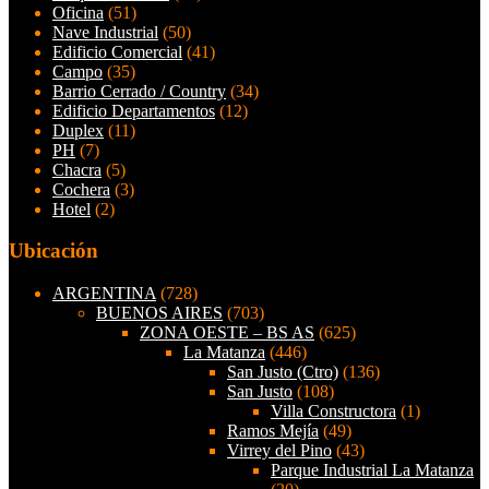
Oficina
(51)
Nave Industrial
(50)
Edificio Comercial
(41)
Campo
(35)
Barrio Cerrado / Country
(34)
Edificio Departamentos
(12)
Duplex
(11)
PH
(7)
Chacra
(5)
Cochera
(3)
Hotel
(2)
Ubicación
ARGENTINA
(728)
BUENOS AIRES
(703)
ZONA OESTE – BS AS
(625)
La Matanza
(446)
San Justo (Ctro)
(136)
San Justo
(108)
Villa Constructora
(1)
Ramos Mejía
(49)
Virrey del Pino
(43)
Parque Industrial La Matanza