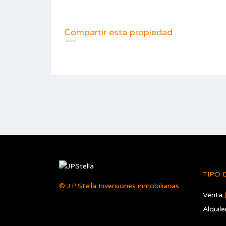
Compartir esta propiedad
TIPO 
© J.P.Stella Inversiones inmobiliarias
Venta
Alquile