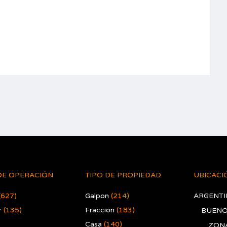
DE OPERACIÓN
TIPO DE PROPIEDAD
UBICACI
(627)
Galpon
(214)
ARGENTI
r
(135)
Fraccion
(183)
BUENO
Casa
(140)
ZONA