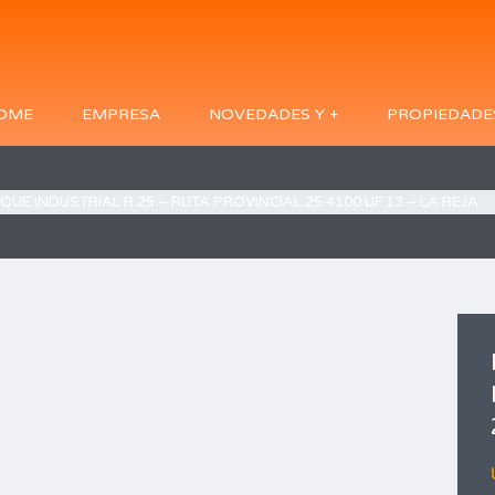
OME
EMPRESA
NOVEDADES Y +
PROPIEDADE
QUE INDUSTRIAL R 25 – RUTA PROVINCIAL 25 4100 UF 13 – LA REJA