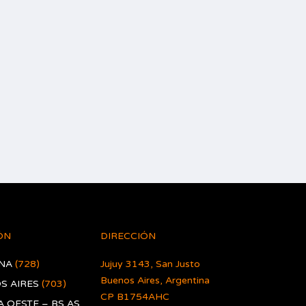
ÓN
DIRECCIÓN
NA
(728)
Jujuy 3143, San Justo
Buenos Aires, Argentina
S AIRES
(703)
CP B1754AHC
 OESTE – BS AS