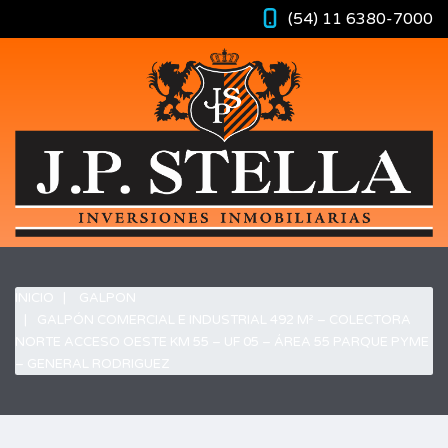
(54) 11 6380-7000
INICIO
GALPON
GALPÓN COMERCIAL E INDUSTRIAL 492 M² – COLECTORA
NORTE ACCESO OESTE KM 55 – UF 05 – ÁREA 55 PARQUE PYME
– GENERAL RODRIGUEZ