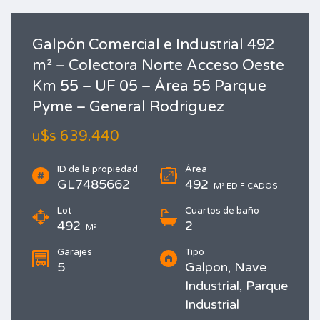
Galpón Comercial e Industrial 492
m² – Colectora Norte Acceso Oeste
Km 55 – UF 05 – Área 55 Parque
Pyme – General Rodriguez
u$s 639.440
ID de la propiedad
Área
GL7485662
492
M² EDIFICADOS
Lot
Cuartos de baño
492
2
M²
Garajes
Tipo
5
Galpon, Nave
Industrial, Parque
Industrial