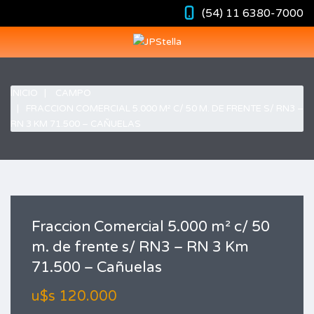
(54) 11 6380-7000
INICIO
CAMPO
FRACCION COMERCIAL 5.000 M² C/ 50 M. DE FRENTE S/ RN3 –
RN 3 KM 71.500 – CAÑUELAS
Fraccion Comercial 5.000 m² c/ 50
m. de frente s/ RN3 – RN 3 Km
71.500 – Cañuelas
u$s 120.000