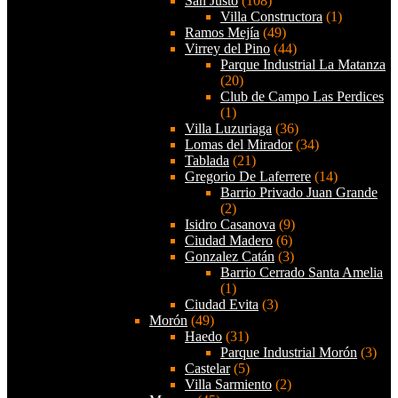
San Justo
(108)
Villa Constructora
(1)
Ramos Mejía
(49)
Virrey del Pino
(44)
Parque Industrial La Matanza
(20)
Club de Campo Las Perdices
(1)
Villa Luzuriaga
(36)
Lomas del Mirador
(34)
Tablada
(21)
Gregorio De Laferrere
(14)
Barrio Privado Juan Grande
(2)
Isidro Casanova
(9)
Ciudad Madero
(6)
Gonzalez Catán
(3)
Barrio Cerrado Santa Amelia
(1)
Ciudad Evita
(3)
Morón
(49)
Haedo
(31)
Parque Industrial Morón
(3)
Castelar
(5)
Villa Sarmiento
(2)