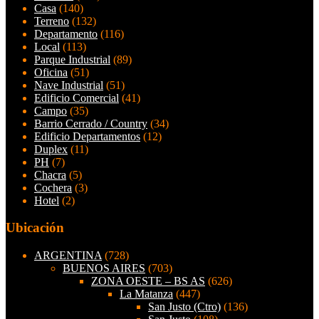
Casa
(140)
Terreno
(132)
Departamento
(116)
Local
(113)
Parque Industrial
(89)
Oficina
(51)
Nave Industrial
(51)
Edificio Comercial
(41)
Campo
(35)
Barrio Cerrado / Country
(34)
Edificio Departamentos
(12)
Duplex
(11)
PH
(7)
Chacra
(5)
Cochera
(3)
Hotel
(2)
Ubicación
ARGENTINA
(728)
BUENOS AIRES
(703)
ZONA OESTE – BS AS
(626)
La Matanza
(447)
San Justo (Ctro)
(136)