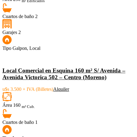
m² Edificados
Cuartos de baño
2
Garajes
2
Tipo
Galpon, Local
Local Comercial en Esquina 160 m² S/ Avenida –
Avenida Victorica 502 – Centro (Moreno)
u$s 3.500 + IVA (Billetes)
Alquiler
Área
160
m² Cub.
Cuartos de baño
1