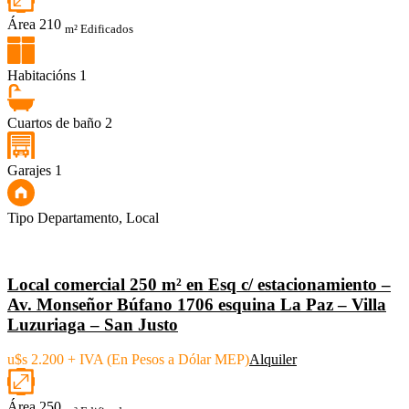
Área
210
m² Edificados
Habitacións
1
Cuartos de baño
2
Garajes
1
Tipo
Departamento, Local
Local comercial 250 m² en Esq c/ estacionamiento –
Av. Monseñor Búfano 1706 esquina La Paz – Villa
Luzuriaga – San Justo
u$s 2.200 + IVA (En Pesos a Dólar MEP)
Alquiler
Área
250