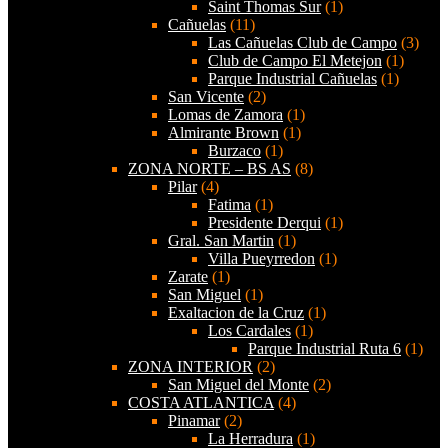
Saint Thomas Sur
(1)
Cañuelas
(11)
Las Cañuelas Club de Campo
(3)
Club de Campo El Metejon
(1)
Parque Industrial Cañuelas
(1)
San Vicente
(2)
Lomas de Zamora
(1)
Almirante Brown
(1)
Burzaco
(1)
ZONA NORTE – BS AS
(8)
Pilar
(4)
Fatima
(1)
Presidente Derqui
(1)
Gral. San Martin
(1)
Villa Pueyrredon
(1)
Zarate
(1)
San Miguel
(1)
Exaltacion de la Cruz
(1)
Los Cardales
(1)
Parque Industrial Ruta 6
(1)
ZONA INTERIOR
(2)
San Miguel del Monte
(2)
COSTA ATLANTICA
(4)
Pinamar
(2)
La Herradura
(1)