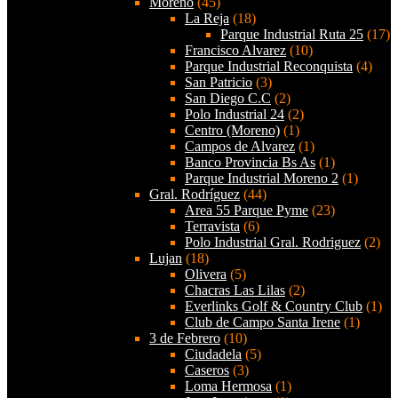
Moreno
(45)
La Reja
(18)
Parque Industrial Ruta 25
(17)
Francisco Alvarez
(10)
Parque Industrial Reconquista
(4)
San Patricio
(3)
San Diego C.C
(2)
Polo Industrial 24
(2)
Centro (Moreno)
(1)
Campos de Alvarez
(1)
Banco Provincia Bs As
(1)
Parque Industrial Moreno 2
(1)
Gral. Rodríguez
(44)
Area 55 Parque Pyme
(23)
Terravista
(6)
Polo Industrial Gral. Rodriguez
(2)
Lujan
(18)
Olivera
(5)
Chacras Las Lilas
(2)
Everlinks Golf & Country Club
(1)
Club de Campo Santa Irene
(1)
3 de Febrero
(10)
Ciudadela
(5)
Caseros
(3)
Loma Hermosa
(1)