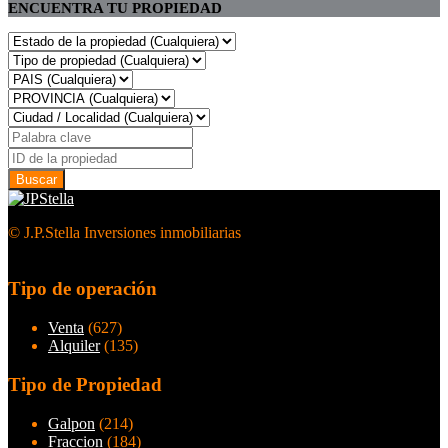
ENCUENTRA TU PROPIEDAD
© J.P.Stella Inversiones inmobiliarias
Tipo de operación
Venta
(627)
Alquiler
(135)
Tipo de Propiedad
Galpon
(214)
Fraccion
(184)