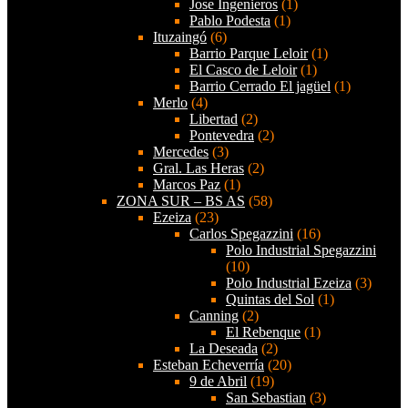
Jose Ingenieros
(1)
Pablo Podesta
(1)
Ituzaingó
(6)
Barrio Parque Leloir
(1)
El Casco de Leloir
(1)
Barrio Cerrado El jagüel
(1)
Merlo
(4)
Libertad
(2)
Pontevedra
(2)
Mercedes
(3)
Gral. Las Heras
(2)
Marcos Paz
(1)
ZONA SUR – BS AS
(58)
Ezeiza
(23)
Carlos Spegazzini
(16)
Polo Industrial Spegazzini
(10)
Polo Industrial Ezeiza
(3)
Quintas del Sol
(1)
Canning
(2)
El Rebenque
(1)
La Deseada
(2)
Esteban Echeverría
(20)
9 de Abril
(19)
San Sebastian
(3)