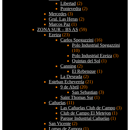
Libertad
(2)
Pontevedra
(2)
Mercedes
(3)
Gral. Las Heras
(2)
Marcos Paz
(1)
ZONA SUR – BS AS
(59)
Ezeiza
(23)
Carlos Spegazzini
(16)
Polo Industrial Spegazzini
(10)
Polo Industrial Ezeiza
(3)
Quintas del Sol
(1)
Canning
(2)
El Rebenque
(1)
La Deseada
(2)
Esteban Echeverría
(21)
9 de Abril
(20)
San Sebastian
(3)
Saint Thomas Sur
(1)
Cañuelas
(11)
Las Cañuelas Club de Campo
(3)
Club de Campo El Metejon
(1)
Parque Industrial Cañuelas
(1)
San Vicente
(2)
Lomas de Zamora
(1)