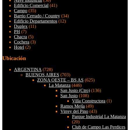
Nave Industrial
(50)
Edificio Comercial
(41)
Campo
(35)
Barrio Cerrado / Country
(34)
Edificio Departamentos
(12)
Duplex
(11)
PH
(7)
Chacra
(5)
Cochera
(3)
Hotel
(2)
Ubicación
ARGENTINA
(728)
BUENOS AIRES
(703)
ZONA OESTE – BS AS
(625)
La Matanza
(446)
San Justo (Ctro)
(136)
San Justo
(108)
Villa Constructora
(1)
Ramos Mejía
(49)
Virrey del Pino
(43)
Parque Industrial La Matanza
(20)
Club de Campo Las Perdices