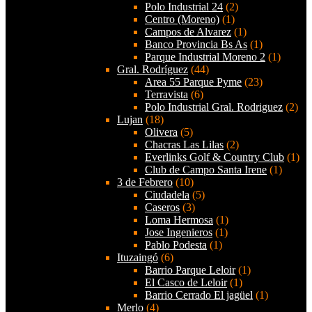
Polo Industrial 24
(2)
Centro (Moreno)
(1)
Campos de Alvarez
(1)
Banco Provincia Bs As
(1)
Parque Industrial Moreno 2
(1)
Gral. Rodríguez
(44)
Area 55 Parque Pyme
(23)
Terravista
(6)
Polo Industrial Gral. Rodriguez
(2)
Lujan
(18)
Olivera
(5)
Chacras Las Lilas
(2)
Everlinks Golf & Country Club
(1)
Club de Campo Santa Irene
(1)
3 de Febrero
(10)
Ciudadela
(5)
Caseros
(3)
Loma Hermosa
(1)
Jose Ingenieros
(1)
Pablo Podesta
(1)
Ituzaingó
(6)
Barrio Parque Leloir
(1)
El Casco de Leloir
(1)
Barrio Cerrado El jagüel
(1)
Merlo
(4)