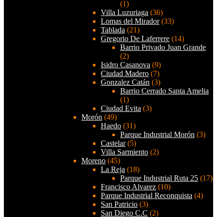
(1)
Villa Luzuriaga
(36)
Lomas del Mirador
(33)
Tablada
(21)
Gregorio De Laferrere
(14)
Barrio Privado Juan Grande
(2)
Isidro Casanova
(9)
Ciudad Madero
(7)
Gonzalez Catán
(3)
Barrio Cerrado Santa Amelia
(1)
Ciudad Evita
(3)
Morón
(49)
Haedo
(31)
Parque Industrial Morón
(3)
Castelar
(5)
Villa Sarmiento
(2)
Moreno
(45)
La Reja
(18)
Parque Industrial Ruta 25
(17)
Francisco Alvarez
(10)
Parque Industrial Reconquista
(4)
San Patricio
(3)
San Diego C.C
(2)