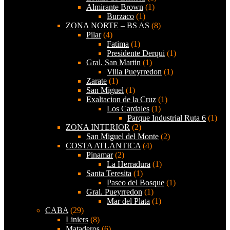
Almirante Brown
(1)
Burzaco
(1)
ZONA NORTE – BS AS
(8)
Pilar
(4)
Fatima
(1)
Presidente Derqui
(1)
Gral. San Martin
(1)
Villa Pueyrredon
(1)
Zarate
(1)
San Miguel
(1)
Exaltacion de la Cruz
(1)
Los Cardales
(1)
Parque Industrial Ruta 6
(1)
ZONA INTERIOR
(2)
San Miguel del Monte
(2)
COSTA ATLANTICA
(4)
Pinamar
(2)
La Herradura
(1)
Santa Teresita
(1)
Paseo del Bosque
(1)
Gral. Pueyrredon
(1)
Mar del Plata
(1)
CABA
(29)
Liniers
(8)
Mataderos
(6)