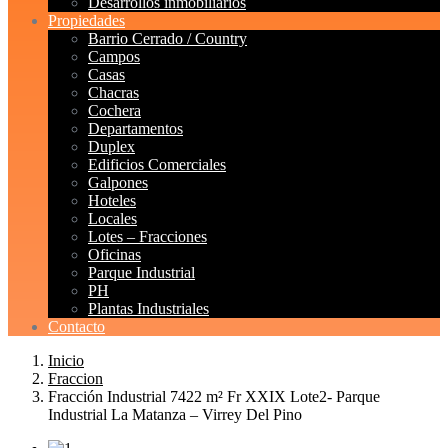
Desarrollos inmobiliarios
Propiedades
Barrio Cerrado / Country
Campos
Casas
Chacras
Cochera
Departamentos
Duplex
Edificios Comerciales
Galpones
Hoteles
Locales
Lotes – Fracciones
Oficinas
Parque Industrial
PH
Plantas Industriales
Contacto
Inicio
Fraccion
Fracción Industrial 7422 m² Fr XXIX Lote2- Parque
Industrial La Matanza – Virrey Del Pino