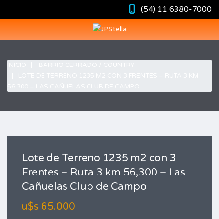
(54) 11 6380-7000
INICIO
BARRIO CERRADO / COUNTRY
LOTE DE TERRENO 1235 M2 CON 3 FRENTES – RUTA 3 KM
56,300 – LAS CAÑUELAS CLUB DE CAMPO
Lote de Terreno 1235 m2 con 3
Frentes – Ruta 3 km 56,300 – Las
Cañuelas Club de Campo
u$s 65.000