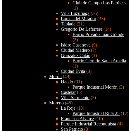
Club de Campo Las Perdices
(1)
Villa Luzuriaga
(36)
Lomas del Mirador
(33)
Tablada
(21)
Gregorio De Laferrere
(14)
Barrio Privado Juan Grande
(2)
Isidro Casanova
(9)
Ciudad Madero
(7)
Gonzalez Catán
(3)
Barrio Cerrado Santa Amelia
(1)
Ciudad Evita
(3)
Morón
(49)
Haedo
(31)
Parque Industrial Morón
(3)
Castelar
(5)
Villa Sarmiento
(2)
Moreno
(45)
La Reja
(18)
Parque Industrial Ruta 25
(17)
Francisco Alvarez
(10)
Parque Industrial Reconquista
(4)
San Patricio
(3)