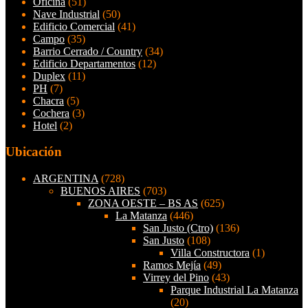
Oficina
(51)
Nave Industrial
(50)
Edificio Comercial
(41)
Campo
(35)
Barrio Cerrado / Country
(34)
Edificio Departamentos
(12)
Duplex
(11)
PH
(7)
Chacra
(5)
Cochera
(3)
Hotel
(2)
Ubicación
ARGENTINA
(728)
BUENOS AIRES
(703)
ZONA OESTE – BS AS
(625)
La Matanza
(446)
San Justo (Ctro)
(136)
San Justo
(108)
Villa Constructora
(1)
Ramos Mejía
(49)
Virrey del Pino
(43)
Parque Industrial La Matanza
(20)