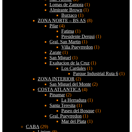
Lomas de Zamora
(1)
Almirante Brown
(1)
Burzaco
(1)
ZONA NORTE – BS AS
(8)
Pilar
(4)
Fatima
(1)
Presidente Derqui
(1)
Gral. San Martin
(1)
Villa Pueyrredon
(1)
Zarate
(1)
San Miguel
(1)
Exaltacion de la Cruz
(1)
Los Cardales
(1)
Parque Industrial Ruta 6
(1)
ZONA INTERIOR
(2)
San Miguel del Monte
(2)
COSTA ATLANTICA
(4)
Pinamar
(2)
La Herradura
(1)
Santa Teresita
(1)
Paseo del Bosque
(1)
Gral. Pueyrredon
(1)
Mar del Plata
(1)
CABA
(29)
Liniers
(8)