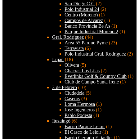
San Diego C.C
(2)
Polo Industrial 24
(2)
Centro (Moreno)
(1)
Campos de Alvarez
(1)
Banco Provincia Bs As
(1)
Parque Industrial Moreno 2
(1)
Gral. Rodríguez
(44)
Area 55 Parque Pyme
(23)
Terravista
(6)
Polo Industrial Gral. Rodriguez
(2)
Lujan
(18)
Olivera
(5)
Chacras Las Lilas
(2)
Everlinks Golf & Country Club
(1)
Club de Campo Santa Irene
(1)
3 de Febrero
(10)
Ciudadela
(5)
Caseros
(3)
Loma Hermosa
(1)
Jose Ingenieros
(1)
Pablo Podesta
(1)
Ituzaingó
(6)
Barrio Parque Leloir
(1)
El Casco de Leloir
(1)
Barrio Cerrado El jagüel
(1)