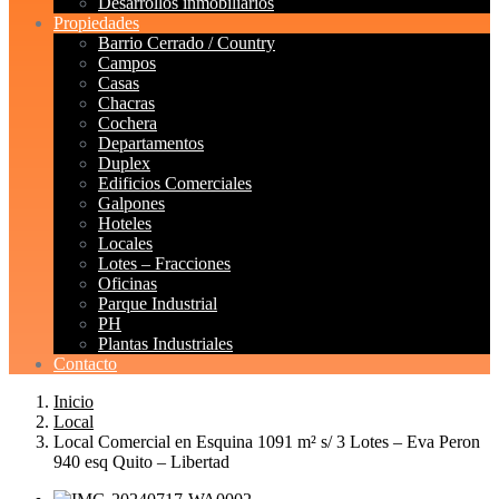
Desarrollos inmobiliarios
Propiedades
Barrio Cerrado / Country
Campos
Casas
Chacras
Cochera
Departamentos
Duplex
Edificios Comerciales
Galpones
Hoteles
Locales
Lotes – Fracciones
Oficinas
Parque Industrial
PH
Plantas Industriales
Contacto
Inicio
Local
Local Comercial en Esquina 1091 m² s/ 3 Lotes – Eva Peron
940 esq Quito – Libertad