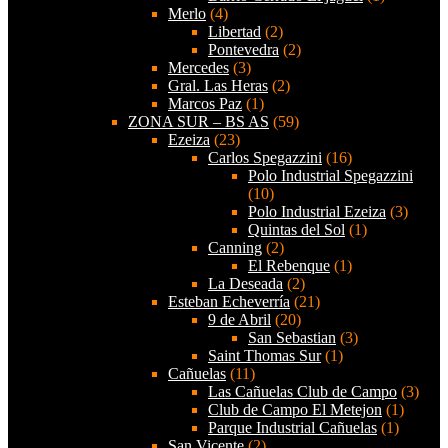
Merlo
(4)
Libertad
(2)
Pontevedra
(2)
Mercedes
(3)
Gral. Las Heras
(2)
Marcos Paz
(1)
ZONA SUR – BS AS
(59)
Ezeiza
(23)
Carlos Spegazzini
(16)
Polo Industrial Spegazzini
(10)
Polo Industrial Ezeiza
(3)
Quintas del Sol
(1)
Canning
(2)
El Rebenque
(1)
La Deseada
(2)
Esteban Echeverría
(21)
9 de Abril
(20)
San Sebastian
(3)
Saint Thomas Sur
(1)
Cañuelas
(11)
Las Cañuelas Club de Campo
(3)
Club de Campo El Metejon
(1)
Parque Industrial Cañuelas
(1)
San Vicente
(2)