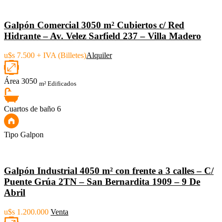
Galpón Comercial 3050 m² Cubiertos c/ Red
Hidrante – Av. Velez Sarfield 237 – Villa Madero
u$s 7.500 + IVA (Billetes)
Alquiler
Área
3050
m² Edificados
Cuartos de baño
6
Tipo
Galpon
Galpón Industrial 4050 m² con frente a 3 calles – C/
Puente Grúa 2TN – San Bernardita 1909 – 9 De
Abril
u$s 1.200.000
Venta