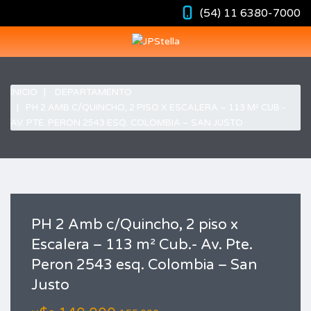
(54) 11 6380-7000
INICIO
DEPARTAMENTO
PH 2 AMB C/QUINCHO, 2 PISO X ESCALERA – 113 M² CUB.-
AV. PTE. PERON 2543 ESQ. COLOMBIA – SAN JUSTO
PH 2 Amb c/Quincho, 2 piso x
Escalera – 113 m² Cub.- Av. Pte.
Peron 2543 esq. Colombia – San
Justo