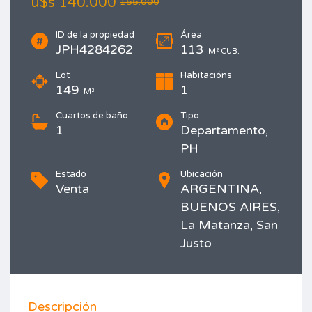
u$s
140.000
155.000
ID de la propiedad
Área
JPH4284262
113
M² CUB.
Lot
Habitacións
149
1
M²
Cuartos de baño
Tipo
1
Departamento,
PH
Estado
Ubicación
Venta
ARGENTINA,
BUENOS AIRES,
La Matanza, San
Justo
Imprimir
Descripción