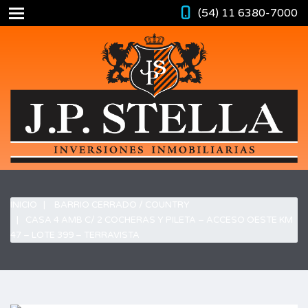
(54) 11 6380-7000
INICIO
BARRIO CERRADO / COUNTRY
CASA 4 AMB C/ 2 COCHERAS Y PILETA – ACCESO OESTE KM
47 – LOTE 399 – TERRAVISTA