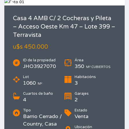
Casa 4 AMB C/ 2 Cocheras y Pileta
– Acceso Oeste Km 47 – Lote 399 –
Terravista
u$s 450.000
ID de la propiedad
Área
JHO3927070
350
M² CUBIERTOS
Lot
Habitacións
1060
3
M²
Cuartos de baño
Garajes
4
2
Tipo
Estado
Barrio Cerrado /
Venta
Country, Casa
Ubicación