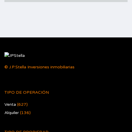
© J.P.Stella Inversiones inmobiliarias
TIPO DE OPERACIÓN
Venta
(627)
Alquiler
(136)