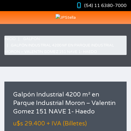
(54) 11 6380-7000
INICIO
GALPON
GALPÓN INDUSTRIAL 4200 M² EN PARQUE INDUSTRIAL
MORON – VALENTIN GOMEZ 151 NAVE 1- HAEDO
Galpón Industrial 4200 m² en
Parque Industrial Moron – Valentin
Gomez 151 NAVE 1- Haedo
u$s 29.400 + IVA (Billetes)