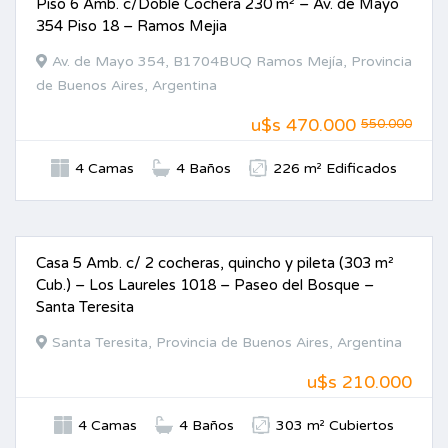
Piso 6 Amb. c/Doble Cochera 230 m² – Av. de Mayo
VENTA
354 Piso 18 – Ramos Mejia
Av. de Mayo 354, B1704BUQ Ramos Mejía, Provincia
de Buenos Aires, Argentina
u$s
470.000
550.000
4 Camas
4 Baños
226 m² Edificados
Casa 5 Amb. c/ 2 cocheras, quincho y pileta (303 m²
VENTA
Cub.) – Los Laureles 1018 – Paseo del Bosque –
Santa Teresita
Santa Teresita, Provincia de Buenos Aires, Argentina
u$s 210.000
4 Camas
4 Baños
303 m² Cubiertos