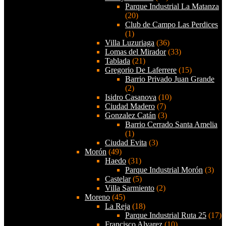
Parque Industrial La Matanza
(20)
Club de Campo Las Perdices
(1)
Villa Luzuriaga
(36)
Lomas del Mirador
(33)
Tablada
(21)
Gregorio De Laferrere
(15)
Barrio Privado Juan Grande
(2)
Isidro Casanova
(10)
Ciudad Madero
(7)
Gonzalez Catán
(3)
Barrio Cerrado Santa Amelia
(1)
Ciudad Evita
(3)
Morón
(49)
Haedo
(31)
Parque Industrial Morón
(3)
Castelar
(5)
Villa Sarmiento
(2)
Moreno
(45)
La Reja
(18)
Parque Industrial Ruta 25
(17)
Francisco Alvarez
(10)