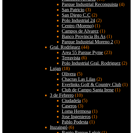
Parque Industrial Reconquista
(4)
San Patricio
(3)
San Diego C.C
(2)
Polo Industrial 24
(2)
Centro (Moreno)
(1)
Campos de Alvarez
(1)
Banco Provincia Bs As
(1)
Parque Industrial Moreno 2
(1)
Gral. Rodríguez
(44)
Area 55 Parque Pyme
(23)
Terravista
(6)
Polo Industrial Gral. Rodriguez
(2)
Lujan
(18)
Olivera
(5)
Chacras Las Lilas
(2)
Everlinks Golf & Country Club
(1)
Club de Campo Santa Irene
(1)
3 de Febrero
(10)
Ciudadela
(5)
Caseros
(3)
Loma Hermosa
(1)
Jose Ingenieros
(1)
Pablo Podesta
(1)
Ituzaingó
(6)
Barrio Parque Leloir
(1)