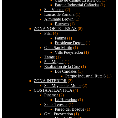
Club de Campo El Metejon
(1)
Parque Industrial Cañuelas
(1)
San Vicente
(2)
Lomas de Zamora
(1)
Almirante Brown
(1)
Burzaco
(1)
ZONA NORTE – BS AS
(8)
Pilar
(4)
Fatima
(1)
Presidente Derqui
(1)
Gral. San Martin
(1)
Villa Pueyrredon
(1)
Zarate
(1)
San Miguel
(1)
Exaltacion de la Cruz
(1)
Los Cardales
(1)
Parque Industrial Ruta 6
(1)
ZONA INTERIOR
(2)
San Miguel del Monte
(2)
COSTA ATLANTICA
(4)
Pinamar
(2)
La Herradura
(1)
Santa Teresita
(1)
Paseo del Bosque
(1)
Gral. Pueyrredon
(1)