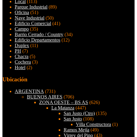
Local
(113)
Parque Industrial
(89)
Oficina
(51)
Nave Industrial
(50)
Edificio Comercial
(41)
Campo
(35)
Barrio Cerrado / Country
(34)
Edificio Departamentos
(12)
Duplex
(11)
PH
(7)
Chacra
(5)
Cochera
(3)
Hotel
(2)
Ubicación
ARGENTINA
(731)
BUENOS AIRES
(706)
ZONA OESTE – BS AS
(626)
La Matanza
(447)
San Justo (Ctro)
(135)
San Justo
(108)
Villa Constructora
(1)
Ramos Mejía
(49)
Virrey del Pino
(43)