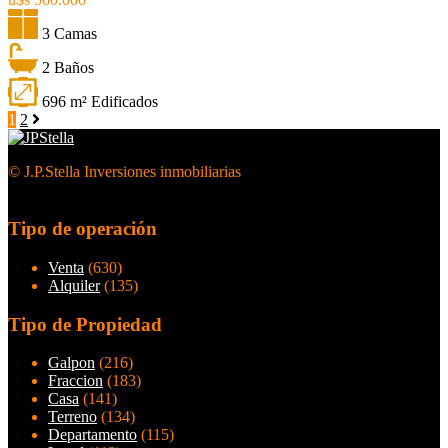
3 Camas
2 Baños
696 m² Edificados
1
2
© J.P.Stella Inversiones inmobiliarias
Tipo de operación
Venta
(630)
Alquiler
(135)
Tipo de Propiedad
Galpon
(216)
Fraccion
(183)
Casa
(141)
Terreno
(134)
Departamento
(115)