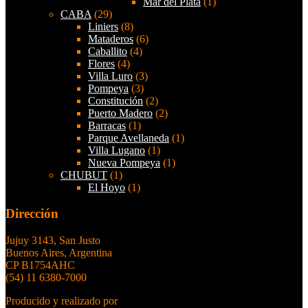
Mar del Plata
(1)
CABA
(29)
Liniers
(8)
Mataderos
(6)
Caballito
(4)
Flores
(4)
Villa Luro
(3)
Pompeya
(3)
Constitución
(2)
Puerto Madero
(2)
Barracas
(1)
Parque Avellaneda
(1)
Villa Lugano
(1)
Nueva Pompeya
(1)
CHUBUT
(1)
El Hoyo
(1)
Dirección
Jujuy 3143, San Justo
Buenos Aires, Argentina
CP B1754AHC
(54) 11 6380-7000
Producido y realizado por