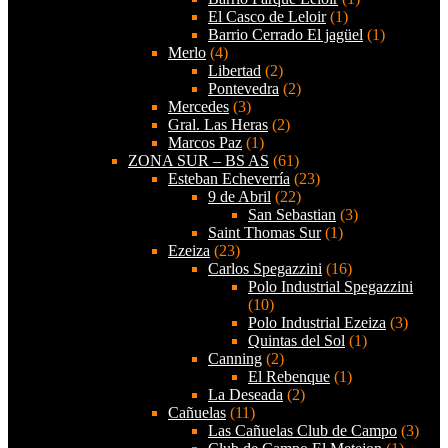
El Casco de Leloir
(1)
Barrio Cerrado El jagüel
(1)
Merlo
(4)
Libertad
(2)
Pontevedra
(2)
Mercedes
(3)
Gral. Las Heras
(2)
Marcos Paz
(1)
ZONA SUR – BS AS
(61)
Esteban Echeverría
(23)
9 de Abril
(22)
San Sebastian
(3)
Saint Thomas Sur
(1)
Ezeiza
(23)
Carlos Spegazzini
(16)
Polo Industrial Spegazzini
(10)
Polo Industrial Ezeiza
(3)
Quintas del Sol
(1)
Canning
(2)
El Rebenque
(1)
La Deseada
(2)
Cañuelas
(11)
Las Cañuelas Club de Campo
(3)